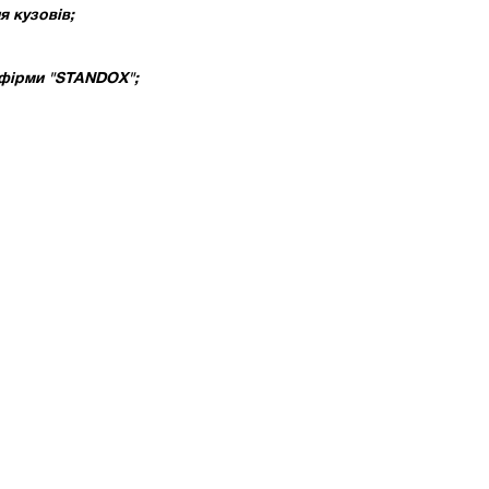
я кузовів;
 фірми "STANDOX";