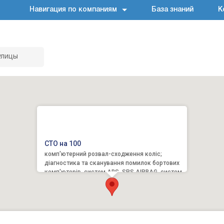
Навигация по компаниям
База знаний
К
улицы
СТО на 100
комп'ютерний розвал-сходження коліс;
діагностика та сканування помилок бортових
комп'ютерів, систем ABS, SRS AIRBAG, системи
управління кондиціоне...