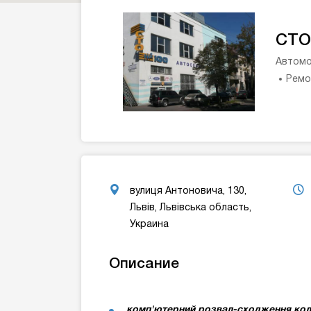
СТО
Автомо
Ремо
вулиця Антоновича, 130,
Львів, Львівська область,
Украина
Описание
комп'ютерний розвал-сходження кол