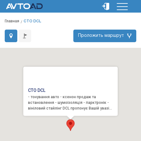
Главная
СТО DCL
Проложить маршрут
СТО DCL
- тонування авто - ксенон продаж та
встановлення - шумоізоляція - парктронік -
вініловий стайлінг DCL пропонує Вашій увазі
гуртовий та роздрібний ...