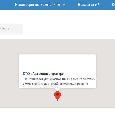
Навигация по компаниям
База знаний
К
улицы
СТО «Автолюкс-центр»
Основні послуги: Діагностика і ремонт системи
охолодження двигунаДіагностика і ремонт
гальмівної системи та її
механізмівДіагностика, ре...