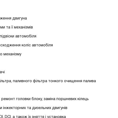
дження двигуна
и та її механізмів
 підвіски автомобіля
- сходження коліс автомобіля
го механізму
ачі
фільтра, паливного фільтра тонкого очищення палива
 ремонт головки блоку, заміна поршневих кілець
и інжекторних та дизельних двигунів
, DСІ, а також їх зняття і установка