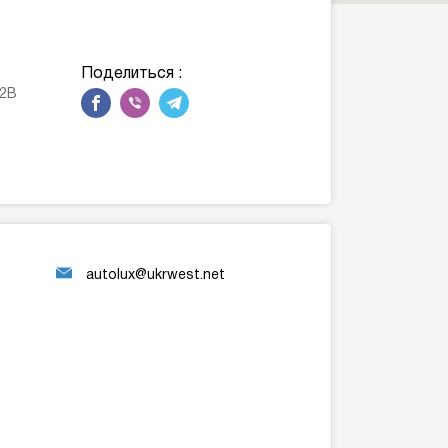
Поделиться :
12В
autolux@ukrwest.net