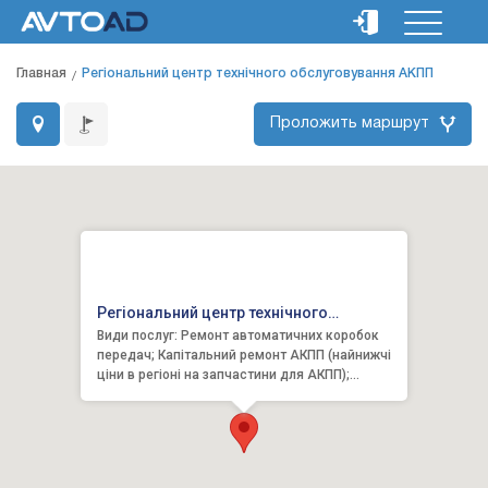
Главная
Регіональний центр технічного обслуговування АКПП
Проложить маршрут
Регіональний центр технічного
Види послуг: Ремонт автоматичних коробок
обслуговування АКПП
передач; Капітальний ремонт АКПП (найнижчі
ціни в регіоні на запчастини для АКПП);
Комп’ютерна діагностик...