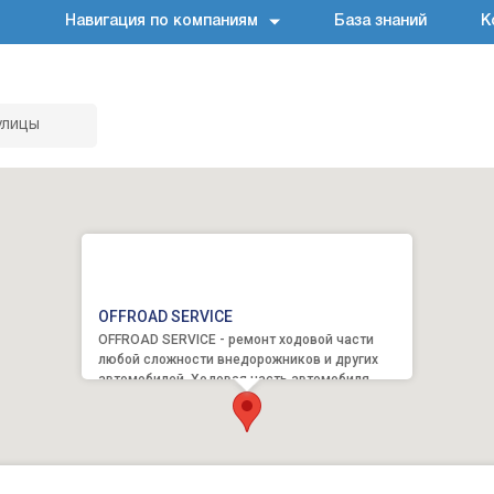
Навигация по компаниям
База знаний
К
улицы
OFFROAD SERVICE
OFFROAD SERVICE - ремонт ходовой части
любой сложности внедорожников и других
автомобилей. Ходовая часть автомобиля
ежедневно испытывает на себе ог...