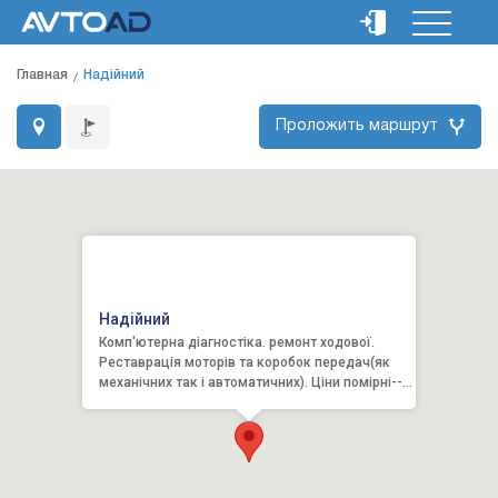
Главная
Надійний
Проложить маршрут
Надійний
Комп'ютерна діагностіка. ремонт ходової.
Реставрація моторів та коробок передач(як
механічних так і автоматичних). Ціни помірні--
ставимось із розум...