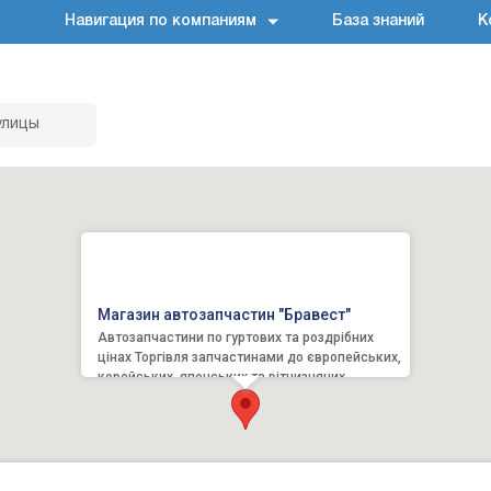
Навигация по компаниям
База знаний
К
улицы
Магазин автозапчастин "Бравест"
Автозапчастини по гуртових та роздрібних
цінах Торгівля запчастинами до європейських,
корейських, японських та вітчизняних
автомобілів. В наявності...