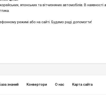
орейських, японських та вітчизняних автомобілів. В наявності а
птика.
ефонному режимі або на сайті. Будемо раді допомогти!
База знаний
Конвертори
О нас
Карта сайта