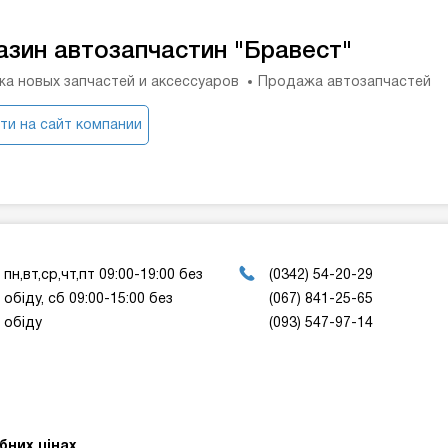
азин автозапчастин "Бравест"
а новых запчастей и аксессуаров
Продажа автозапчастей
ти на сайт компании
пн,вт,ср,чт,пт 09:00-19:00 без
(0342) 54-20-29
обіду, сб 09:00-15:00 без
(067) 841-25-65
обіду
(093) 547-97-14
бних цінах