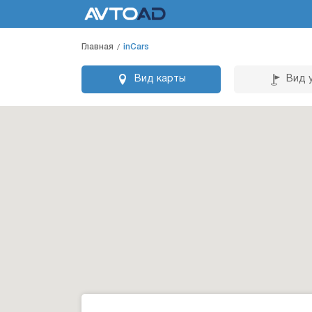
Главная
inCars
Вид карты
Вид 