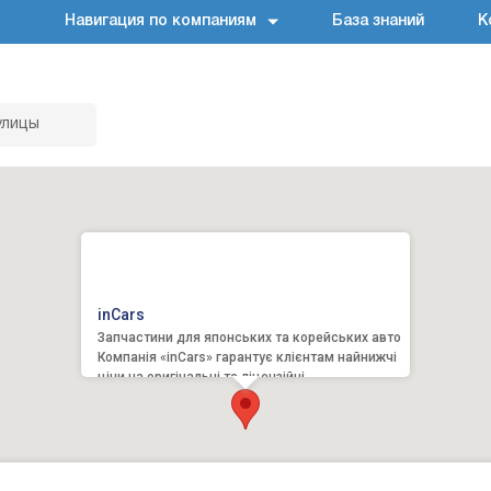
Навигация по компаниям
База знаний
К
улицы
inCars
Запчастини для японських та корейських авто
Компанія «inCars» гарантує клієнтам найнижчі
ціни на оригінальні та ліцензійні
автозапчастини для авто...