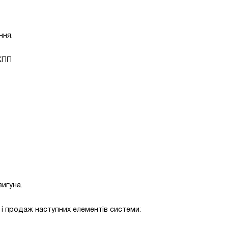
ння.
КПП
вигуна.
я і продаж наступних елементів системи: