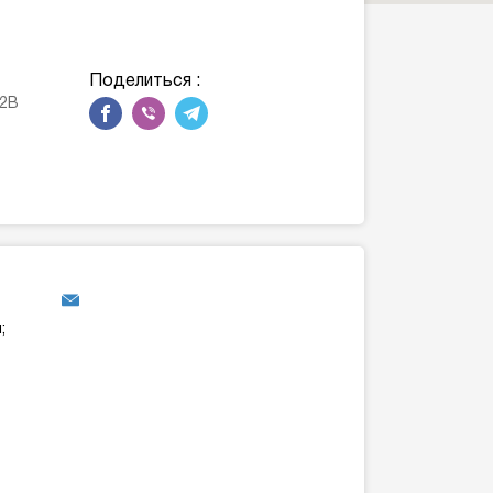
Поделиться :
12В
;