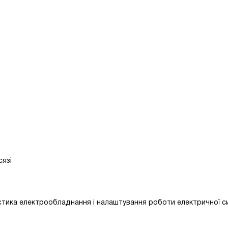
сязі
стика електрообладнання і налаштування роботи електричної с