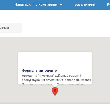
Навигация по компаниям
База знаний
К
улицы
Формула, автоцентр
Автоцентр "Формула" здійснює ремонт і
обслуговування вітчизняних і закордонних авто.
Продаж автозапчастин. Ремонт ходової —
технічне обслуговуван...