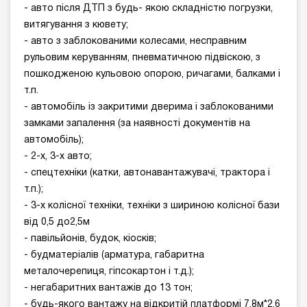
- авто після ДТП з будь- якою складністю погрузки,
витягування з кювету;
- авто з заблокованими колесами, несправним
рульовим керуванням, пневматичною підвіскою, з
пошкодженою кульовою опорою, ричагами, балками і
т.п.
- автомобіль із закритими дверима і заблокованими
замками запалення (за наявності документів на
автомобіль);
- 2-х, 3-х авто;
- спецтехніки (катки, автонавантажувачі, трактора і
т.п.);
- 3-х колісної техніки, техніки з шириною колісної бази
від 0,5 до2,5м
- павільйонів, будок, кіосків;
- будматеріалів (арматура, габаритна
металочерепиця, гіпсокартон і т.д.);
- негабаритних вантажів до 13 тон;
- будь-якого вантажу на відкритій платформі 7,8м*2,6