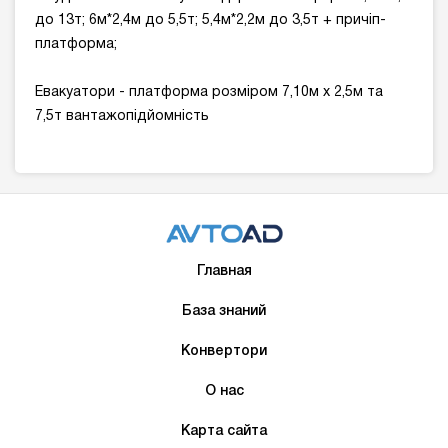
до 13т; 6м*2,4м до 5,5т; 5,4м*2,2м до 3,5т + причіп-
платформа;
Евакуатори - платформа розміром 7,10м х 2,5м та
7,5т вантажопідйомність
Главная
База знаний
Конвертори
О нас
Карта сайта