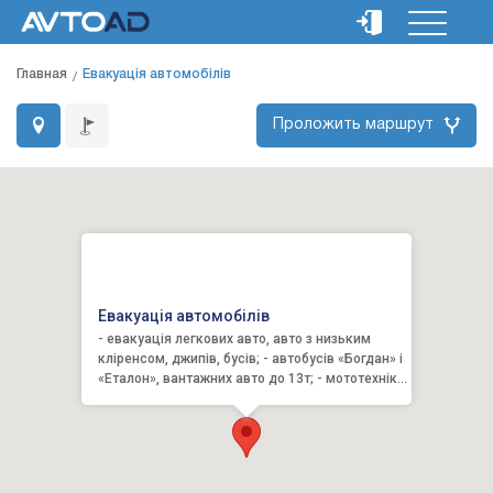
Главная
Евакуація автомобілів
Проложить маршрут
Евакуація автомобілів
- евакуація легкових авто, авто з низьким
кліренсом, джипів, бусів; - автобусів «Богдан» і
«Еталон», вантажних авто до 13т; - мототехніки,
квадроци...