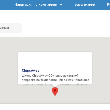
Навигация по компаниям
База знаний
К
улицы
ChipsAway
Школа ChipsAway Обучение локальной
покраске по технологии ChipsAway Локальная
покраска авто Царапины, сколы и зачёсы на
кузове автомобиля Ку...