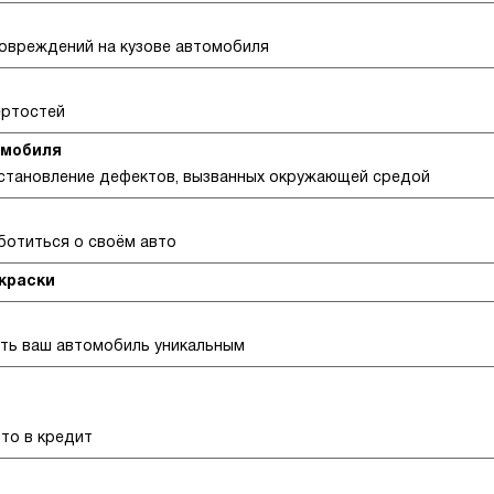
овреждений на кузове автомобиля
ёртостей
омобиля
сстановление дефектов, вызванных окружающей средой
аботиться о своём авто
окраски
ать ваш автомобиль уникальным
вто в кредит