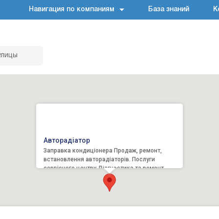
Навигация по компаниям
База знаний
К
улицы
Авторадіатор
Заправка кондиціонера Продаж, ремонт,
встановлення авторадіаторів. Послуги
сервісного центру Діагностика та ремонт
системи кондиціонування ...