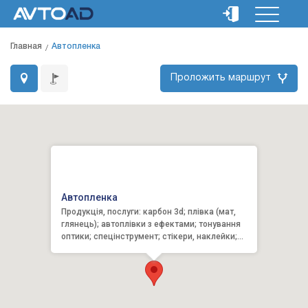
Главная
Автопленка
Проложить маршрут
Автопленка
Продукція, послуги: карбон 3d; плівка (мат,
глянець); автоплівки з ефектами; тонування
оптики; спецінструмент; стікери, наклейки;
шумоізоля...