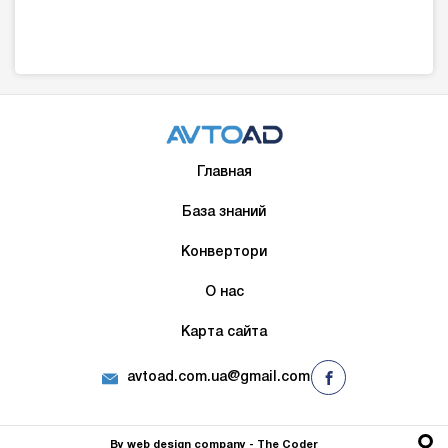
Главная
База знаний
Конвертори
О нас
Карта сайта
avtoad.com.ua@gmail.com
By
web design company
- The Сoder