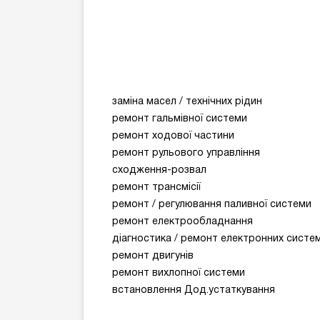
заміна
масел
/
технічних
рідин
ремонт
гальмівної
системи
ремонт
ходової
частини
ремонт
рульового
управління
сходження
-
розвал
ремонт
трансмісії
ремонт
/
регулювання
паливної
системи
ремонт
електрообладнання
діагностика
/
ремонт
електронних
систе
ремонт
двигунів
ремонт
вихлопної
системи
встановлення
Дод.устаткування