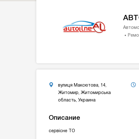
АВТ
Автомо
Ремо
вулиця Максютова, 14,
Житомир, Житомирська
область, Украина
Описание
сервісне
ТО