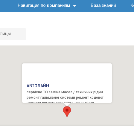
Навигация по компаниям
База знаний
К
улицы
АВТОЛАЙН
сервісне ТО заміна масел / технічних рідин
ремонт гальмівної системи ремонт ходової
частини ремонт рульового управління
сходження-розвал ремон...