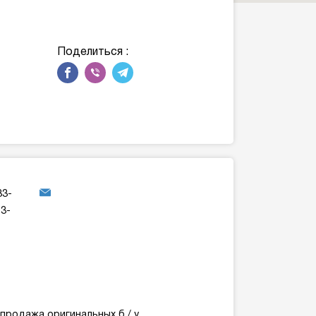
Поделиться :
33-
73-
продажа оригинальных б / у