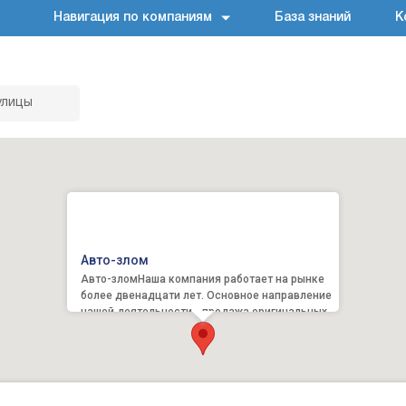
Навигация по компаниям
База знаний
К
улицы
Авто-злом
Авто-зломНаша компания работает на рынке
более двенадцати лет. Основное направление
нашей деятельности - продажа оригинальных б
/ у автозапчастей к...