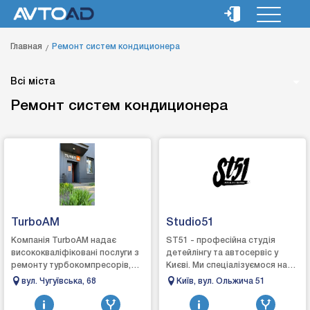
Главная
Ремонт систем кондиционера
Всі міста
Ремонт систем кондиционера
TurboAM
Studio51
Компанія TurboAM надає
ST51 - професійна студія
висококваліфіковані послуги з
детейлінгу та автосервіс у
ремонту турбокомпресорів,
Києві. Ми спеціалізуємося на
кермових рейок та карданних
комплексному догляді, захисті
вул. Чугуївська, 68
Київ, вул. Ольжича 51
валів, а також професійну
та відновленні автомобілів.
мийку сажових ...
Вик...