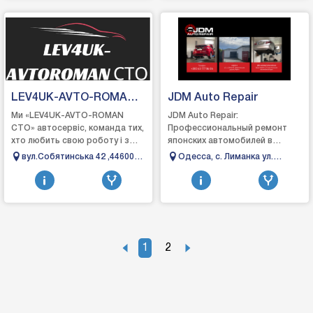
Днепропетровская область,
49000
LEV4UK-AVTO-ROMA
JDM Auto Repair
CTO
Ми «LEV4UK-AVTO-ROMAN
JDM Auto Repair:
СТО» автосервіс, команда тих,
Профессиональный ремонт
хто любить свою роботу і з
японских автомобилей в
задоволенням допомагаємо
ОдессеJDM Auto Repair - это
вул.Собятинська 42 ,44600
Одеcса, с. Лиманка ул.
вирішити будь-які проблеми з
автосервис, который
Маневичі
Овидиопольская 1/21
вашим автомобі...
специализируется на ремонте
и обслу...
1
2