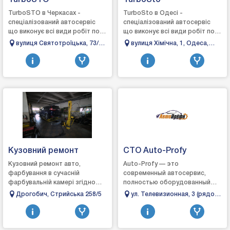
TurboSTO
TurboSto
TurboSTO в Черкасах -
TurboSto в Одесі -
спеціалізований автосервіс
спеціалізований автосервіс
що виконує всі види робіт по
що виконує всі види робіт по
турбінах: зняття, діагностика,
турбінах: зняття, діагностика,
вулиця Святотроїцька, 73/3,
вулиця Хімічна, 1, Одеса,
ремонт та встановлення,
ремонт та встановлення,
Черкаси, Черкаська область
Одеська область, Україна,
виготовл...
виготовленн...
65000
Кузовний ремонт
СТО Auto-Profy
Кузовний ремонт авто,
Auto-Profy — это
фарбування в сучасній
современный автосервис,
фарбувальній камері згідно
полностью оборудованный
технологічних карт, поліровка
для выполнения всего спектра
Дрогобич, Стрийська 258/5
ул. Телевизионная, 3 (рядом
кузова, власний підбір фарб,
услуг по ремонту и
с телевышкой - правый
рихтувально-зварю...
техническому обслуживанию
берег), Днепр
автомоби...
(Днепропетровск),