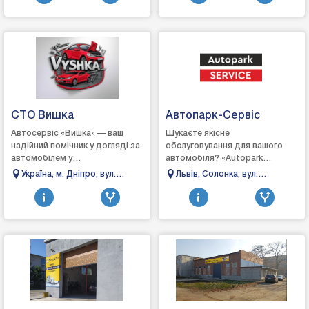
СТО Вишка
Автопарк-Сервіс
Автосервіс «Вишка» — ваш
Шукаєте якісне
надійний помічник у догляді за
обслуговування для вашого
автомобілем у
автомобіля? «Autopark
ДніпріАвтосервіс «Вишка» у
Service» — ваш надійний
Україна, м. Дніпро, вул.
Львів, Солонка, вул.
місті Дніпро спеціалізується на
партнер на дорозі, ми
Телевізійна 3
Кільцева, 60
якісному ремонті т...
пропонуємо повний спектр
послуг, щоб в...