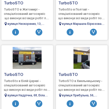
TurboSTO
TurboSTO
TurboSTO в Житомирі -
TurboSto в Полтаві -
спеціалізований автосервіс
спеціалізований автосервіс
що виконує всі види робіт по
що виконує всі види робіт по
турбінах: зняття, діагностика,
турбінах: зняття, діагностика,
вулиця Нескорених, 13,
вулиця Маршала Бірюзова,
ремонт та встановлення,
ремонт та встановлення,
Довжик, Житомирська
26/1, Полтава, Полтавська
виготовл...
виготовле...
область, 10004
область, 36000
TurboSTO
TurboSTO
TurboSto в Білій Церкві -
TurboSTO в Хмельницькому -
спеціалізований автосервіс
спеціалізований автосервіс
що виконує всі види робіт по
що виконує всі види робіт по
турбінах: зняття, діагностика,
турбінах: зняття, діагностика,
вулиця Надрічна, 68, Біла
вулиця Прибузька, 56,
ремонт та встановлення,
ремонт та встановлення, виг...
Церква, Київська обл., 09100
Хмельницький, Хмельницька
виго...
область, 29000