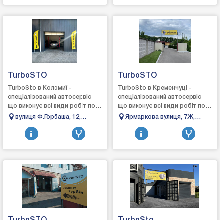
TurboSTO
TurboSTO
TurboSto в Коломиї -
TurboSto в Кременчуці -
спеціалізований автосервіс
спеціалізований автосервіс
що виконує всі види робіт по
що виконує всі види робіт по
турбінах: зняття, діагностика,
турбінах: зняття, діагностика,
вулиця Ф.Горбаша, 12,
Ярмаркова вулиця, 7Ж,
ремонт та встановлення,
ремонт та встановлення,
Коломия, Івано-Франківська
Кременчук, Полтавська
виготовле...
вигото...
область
область, 39600