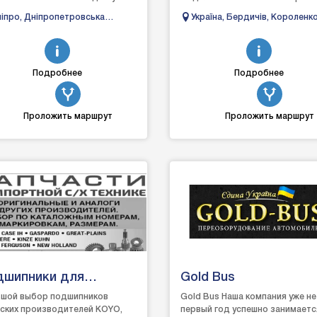
електрик❄ Автокондиціонери
марок. Обшивка,
515, Mercedes-Benz Sprinter 31
іпро, Дніпропетровська
Україна, Бердичів, Короленк
416, Volkswagen Crafter, Vol...
 вулиця Чернишевського,
перетяжка салону
автомобілів.
Подробнее
Подробнее
Проложить маршрут
Проложить маршрут
дшипники для
Gold Bus
ьхоз техники
шой выбор подшипников
Gold Bus Наша компания уже не
ских производителей KOYO,
первый год успешно занимаетс