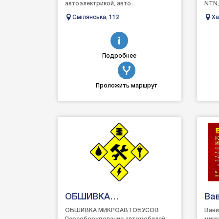
автоэлектрикой, авто
NTN,
диагностикой, автоэлектроникой в ​​
трак
Смілянська, 112
Ха
Черкассах, наш персонал имеет
почв
опыт ра...
кул...
Подробнее
Проложить маршрут
ОБШИВКА
Вав
МІКРОАВТОБУСІВ
ОБШИВКА МИКРОАВТОБУСОВ
Вави