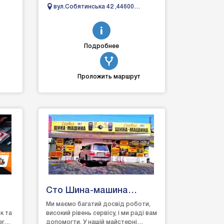
п,
задоволенням допомагаємо
вул.Собятинська 42 ,44600
вирішити будь-які проблеми з
Маневичі
вашим автомобі...
Подробнее
Проложить маршрут
Сто Шина-машина
сервис
Ми маємо багатий досвід роботи,
к та
високий рівень сервісу, і ми раді вам
er
допомогти. У нашій майстерні