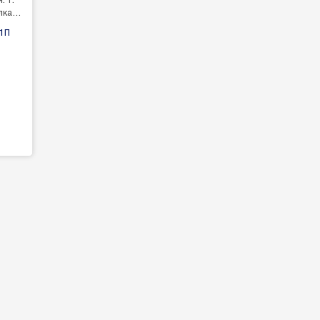
 1.
ка 3.
т 5.
41П