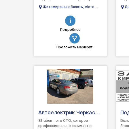
легкових авто. Освітлення, столики,
Авто
Житомирська область, місто
Дн
дивани, автоно...
Бердичів. Вулиця Короленка, 39
область,
27
Подробнее
Проложить маршрут
Автоелектрик Черкаси
По
Страбен
сел
Straben - это СТО, которое
Боль
профессионально занимается
Япон