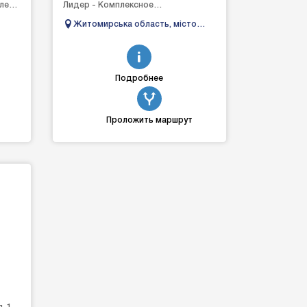
лей с
Лидер - Комплексное
переоборудование
Житомирська область, місто
микроавтобусов и минивенов всех
о №1
Бердичів, вулиця Короленка 41-с
моделей. Так же пре...
Подробнее
Проложить маршрут