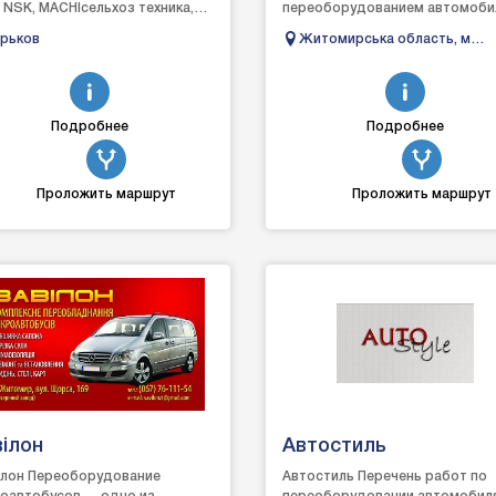
 NSK, MACHIсельхоз техника,
переоборудованием автомоби
тора, комбайны, сеялки,
грузового варианта в
рьков
Житомирська область, м
ообработка бороны диски
пассажирский. Наши основные
Бердичів, Військове містечк
услуги...
Подробнее
Подробнее
Проложить маршрут
Проложить маршрут
ілон
Автостиль
лон Переоборудование
Автостиль Перечень работ по