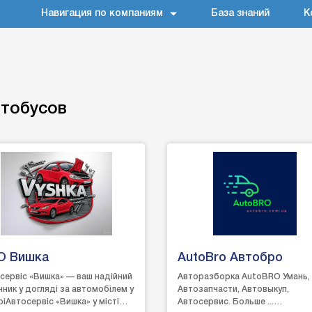
Навигация по компаниям
База знаний
К
тобусов
О Вишка
AutoBro Автобро
сервіс «Вишка» — ваш надійний
Авторазборка AutoBRO Умань,
чник у догляді за автомобілем у
Автозапчасти, Автовыкуп,
ріАвтосервіс «Вишка» у місті
Автосервис. Больше ...