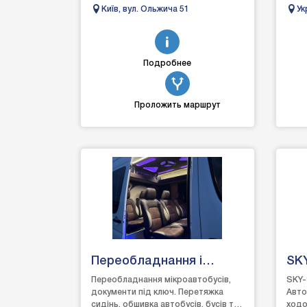
догляді, захисті та відновленні
Дніп
Київ, вул. Ольжича 51
Ук
автомобілів. Вик...
ремон
Те
Подробнее
Проложить маршрут
Переобладнання і
SKY
обшивка авто
Дн
Переобладнання мікроавтобусів,
SKY-
документи під ключ. Перетяжка
Авто
сидінь, обшивка автобусів, бусів та
ходо