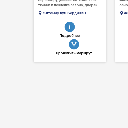
Переоборудование автомобилей:
микр
тюнинг и поклейка салона, дверей,
осно
потолков, карт, пола,
проф
Житомир вул. Бердичів 1
Жи
шумоизоляция, врезка, поклейка и
комп
тонир...
услуг
Подробнее
Проложить маршрут