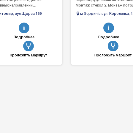
оавтобусов — одно из
переоборудовании автомобиля.
вных направлений
Монтаж стекол 2. Монтаж потол
ессиональной деятельности
Оклейка проемов 4. Монтаж кар
томир, вул.Щорса 169
м Бердичів вул. Короленка, 
ании. Мы оказываем комплекс
Шумовиброизоляция ...
 по перед...
Подробнее
Подробнее
Проложить маршрут
Проложить маршрут