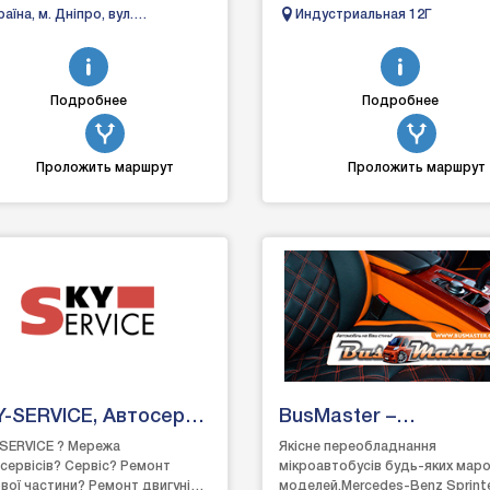
ро спеціалізується на якісному
Восстановление авто после дт
раїна, м. Дніпро, вул.
Индустриальная 12Г
ті т...
автосервис, автобро.
левізійна 3
Подробнее
Подробнее
Проложить маршрут
Проложить маршрут
-SERVICE, Автосервіс
BusMaster –
іпро
Переобладнання
SERVICE ? Мережа
Якісне переобладнання
сервісів? Сервіс? Ремонт
мікроавтобусів будь-яких маро
Мікроавтобусів всіх
вої частини? Ремонт двигунів⚡
моделей.Mercedes-Benz Sprint