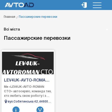
Главная
Пассажирские перевозки
Всі міста
Пассажирские перевозки
LEV4UK-AVTO-ROMA
CTO
Ми «LEV4UK-AVTO-ROMAN
СТО» автосервіс, команда тих,
хто любить свою роботу і з
задоволенням допомагаємо
вул.Собятинська 42 ,44600
вирішити будь-які проблеми з
Маневичі
вашим автомобі...