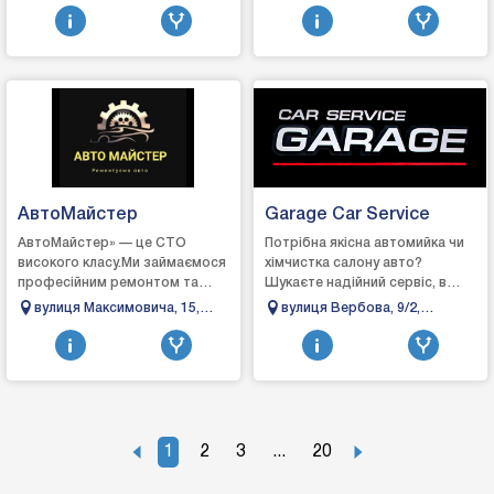
Франківськ, Івано-
Івано-Франківськ, Івано-
продаж, обслуговування та ...
автомобіляавтомийказамовленн
Франківська область
Франківська область
автозапчастин
АвтоМайстер
Garage Car Service
АвтоМайстер» — це СТО
Потрібна якісна автомийка чи
високого класу.Ми займаємося
хімчистка салону авто?
професійним ремонтом та
Шукаєте надійний сервіс, в
обслуговування автомобілів.
якому точно продіагностують
вулиця Максимовича, 15,
вулиця Вербова, 9/2,
Наші майстри — досвідчені
авто та якісно його
Івано-Франківськ, Івано-
Тисмениця, Івано-
спеціалісти у свої...
відремонтують? «Gara...
Франківська область
Франківська область
1
2
3
...
20