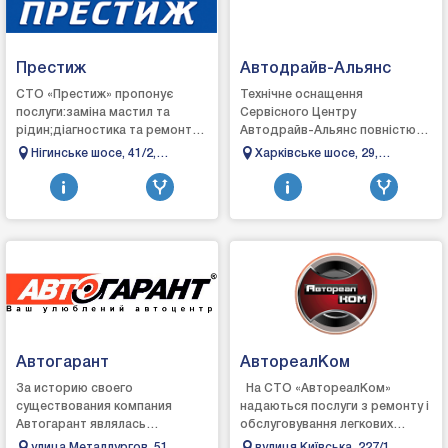
Престиж
Автодрайв-Альянс
СТО «Престиж» пропонує
Технічне оснащення
послуги:заміна мастил та
Сервісного Центру
рідин;діагностика та ремонт
Автодрайв-Альянс повністю
ходової
відповідає вимогам сучасного
Нігинське шосе, 41/2,
Харківське шосе, 29,
частини;заміна:сайлентблоку;втулки
автосервісу і дозволяє
Кам'янець-Подільський,
Полтава, Полтавська
стабілізатора;стійки амортиз...
оперативно і з&n...
Хмельницька область
область
Автогарант
АвтореалКом
За историю своего
На СТО «АвтореалКом»
существования компания
надаються послуги з ремонту і
Автогарант являлась
обслуговування легкових
официальным дилером
автомобілів, позашляховиків,
улица Металлургов, 51,
вулиця Київська, 227/1,