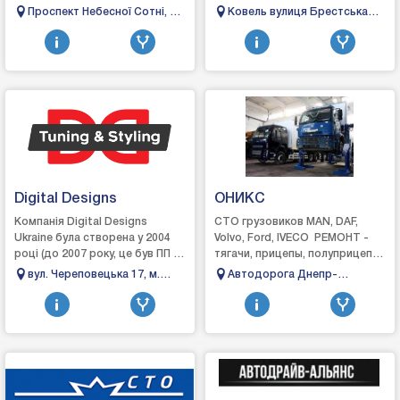
одній зручній платформі. Ми
Проспект Небесної Сотні, 2А,
Ковель вулиця Брестська
створили цей проєкт, щоб
Одеса
111 а
спростити по...
Digital Designs
ОНИКС
Компанія Digital Designs
СТО грузовиков MAN, DAF,
Ukraine була створена у 2004
Volvo, Ford, IVECO РЕМОНТ -
році (до 2007 року, це був ПП –
тягачи, прицепы, полуприцепы,
роздрібна торгівля
автобусыВ услуги которых
вул. Череповецька 17, м.
Автодорога Днепр-
автозапчастинами та
входит:– стенд проверки
Чернівці
Царичанка-Кобеляки-
аксесуарами для тюнінг...
торм...
Решетиловка, 24км