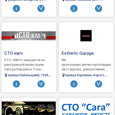
Мitsubishi. Renault и Ford. Для
мікроавтобусів японських і
Бровары, Киевская область
Бровари, Київська область
этого были построены
європейсь...
автосалоны, с...
СТО км/ч
Esthetic Garage
СТО «КМ/Ч» находится на
Ми
центральной магистрали
пропонуємо:хімчистку;поліруванн
города Бердянск. У нас
авто (кузова, декоративних
комфортная зона ожидания,
елементів салону);детейлінг
вулиця Кабельщиків, 162б,
вулиця Карпенка-Карого, 3,
кофе, телевизор. Есть склад
мийку;детейлінг
Бердянськ, Запорізька
Луцьк, Волинська область
запасных частей, а такж...
двигуна;детейлінг очистку
область
салону;захист...