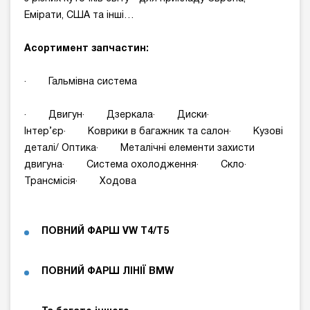
Емірати, США та інші…
Асортимент запчастин:
· Гальмівна система
· Двигун· Дзеркала· Диски·
Інтер’єр· Коврики в багажник та салон· Кузові
деталі/ Оптика· Металічні елементи захисти
двигуна· Система охолодження· Скло·
Трансмісія· Ходова
ПОВНИЙ ФАРШ
VW
T
4/
T
5
ПОВНИЙ ФАРШ
ЛІНІЇ BMW