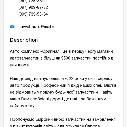
(067) 728-33-44
(097) 909-82-82
(093) 733-55-34
savval-auto@mail.ru
Description
Авто комплекс «Оригінал» це в першу чергу магазин
автозапчастин з більш як
9500 запчастин постійно в
наявності.
Наш досвід налічує більш ніж 22 роки у світі сервісу
авто продукції. Професійний підхід наших спеціалістів
не відмовить у пошуку будь-якої запчастини. Навіть
якщо Вам необхідні дорогі деталі – за бажанням
найдемо б/у.
Пропонуємо широкий вибір запчастин на замовлення
з різних куточків світу - для прикладу Європа,