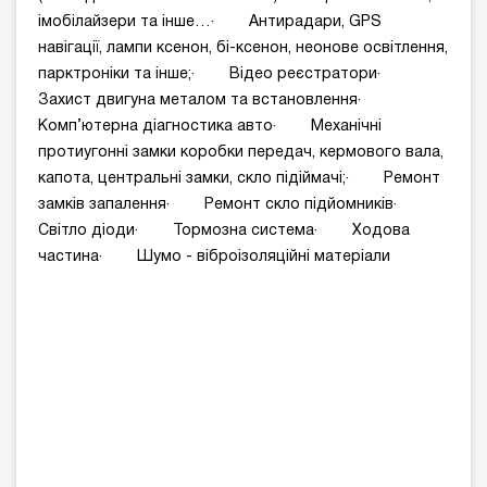
імобілайзери та інше…· Антирадари, GPS
навігації, лампи ксенон, бі-ксенон, неонове освітлення,
парктроніки та інше;· Відео реєстратори·
Захист двигуна металом та встановлення·
Комп’ютерна діагностика авто· Механічні
протиугонні замки коробки передач, кермового вала,
капота, центральні замки, скло підіймачі;· Ремонт
замків запалення· Ремонт скло підйомників·
Світло діоди· Тормозна система· Ходова
частина· Шумо - віброізоляційні матеріали