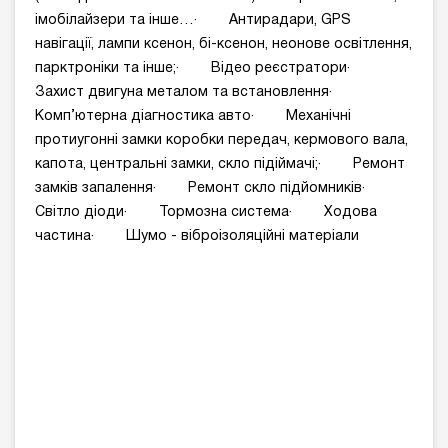
імобілайзери та інше…· Антирадари, GPS
навігації, лампи ксенон, бі-ксенон, неонове освітлення,
парктроніки та інше;· Відео реєстратори·
Захист двигуна металом та встановлення·
Комп’ютерна діагностика авто· Механічні
протиугонні замки коробки передач, кермового вала,
капота, центральні замки, скло підіймачі;· Ремонт
замків запалення· Ремонт скло підйомників·
Світло діоди· Тормозна система· Ходова
частина· Шумо - віброізоляційні матеріали