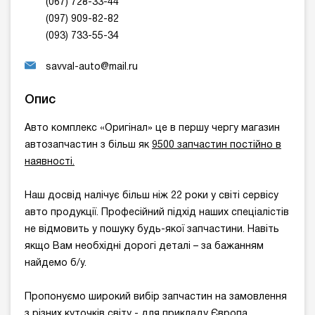
(067) 728-33-44
(097) 909-82-82
(093) 733-55-34
savval-auto@mail.ru
Опис
Авто комплекс «Оригінал» це в першу чергу магазин
автозапчастин з більш як
9500 запчастин постійно в
наявності.
Наш досвід налічує більш ніж 22 роки у світі сервісу
авто продукції. Професійний підхід наших спеціалістів
не відмовить у пошуку будь-якої запчастини. Навіть
якщо Вам необхідні дорогі деталі – за бажанням
найдемо б/у.
Пропонуємо широкий вибір запчастин на замовлення
з різних куточків світу - для прикладу Європа,