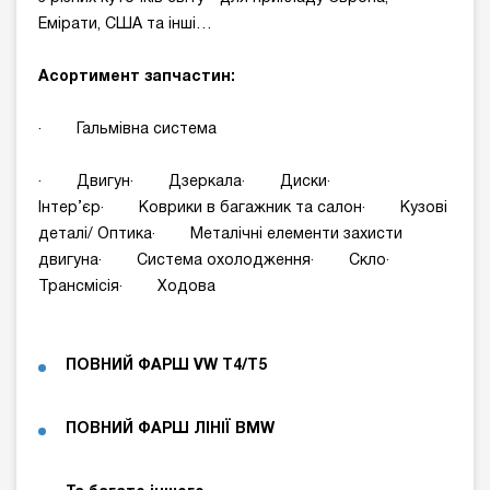
Емірати, США та інші…
Асортимент запчастин:
· Гальмівна система
· Двигун· Дзеркала· Диски·
Інтер’єр· Коврики в багажник та салон· Кузові
деталі/ Оптика· Металічні елементи захисти
двигуна· Система охолодження· Скло·
Трансмісія· Ходова
ПОВНИЙ ФАРШ
VW
T
4/
T
5
ПОВНИЙ ФАРШ
ЛІНІЇ BMW