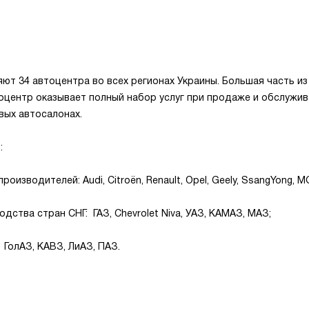
т 34 автоцентра во всех регионах Украины. Большая часть из 
втоцентр оказывает полный набор услуг при продаже и обслуж
ых автосалонах.
:
изводителей: Audi, Citroёn, Renault, Opel, Geely, SsangYong, M
тва стран СНГ: ГАЗ, Chevrolet Niva, УАЗ, КАМАЗ, МАЗ;
ГолАЗ, КАВЗ, ЛиАЗ, ПАЗ.