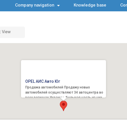
Company navigation
Knowledge base
Con
t View
OPEL АИС Авто Юг
Продажа автомобилей Продажу новых
автомобилей осуществляют 34 автоцентра во
всех регионах Украины. Большая часть из них
работает в рамках концепции...