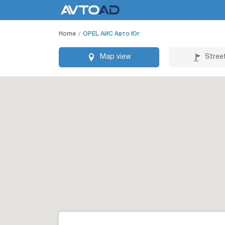
Home
OPEL АИС Авто Юг
Map view
Stree