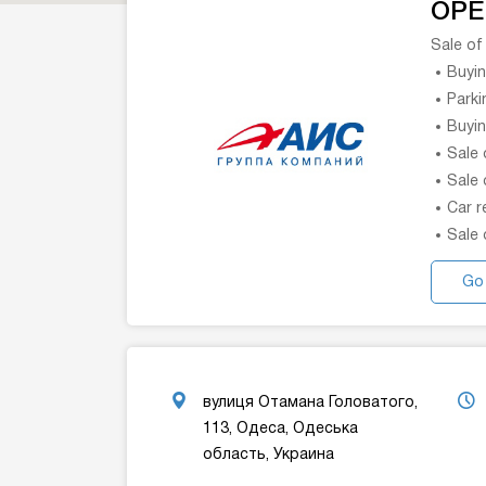
OPE
Sale of
Buyin
Parki
Buyin
Sale 
Sale 
Car r
Sale 
Go
вулиця Отамана Головатого,
113, Одеса, Одеська
область, Украина