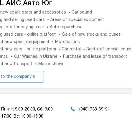
L АИС Авто Юг
 new spare parts and accessories
Car sound
g and selling used cars
Areas of special equipment
ng lots for buying a car
Auto repurchase
g used cars - online platform
Sale of new trucks and buses
of new special equipment
Moto salons
of new cars - online platform
Car rental
Rental of special equi
ental
Car Washes in Ukraine
Purchase and lease of transport
of new transport
Motor shows
 to the company's
website
Пн-пт: 9:00-20:00, Сб: 9:00-
(048) 738-69-91
17:00, Вс: 10:00-15:00