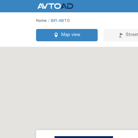
Home
BIП-АВТО
Map view
Stree