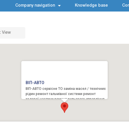
Company navigation
Knowledge base
Con
t View
BIП-АВТО
BIП-АВТО сервісне ТО заміна масел / технічних
рідин ремонт гальмівної системи ремонт
ходової частини ремонт рульового управління
розвал-сходження р...