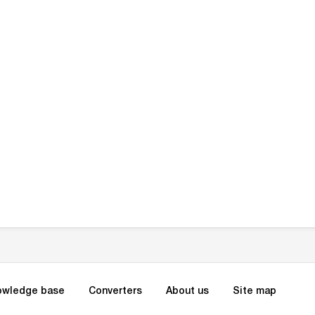
owledge base
Converters
About us
Site map