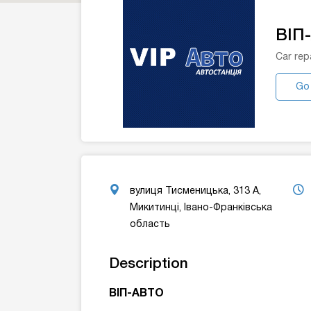
BIП
Car rep
Go
вулиця Тисменицька, 313 А,
Микитинці, Івано-Франківська
область
Description
BIП-АВТО