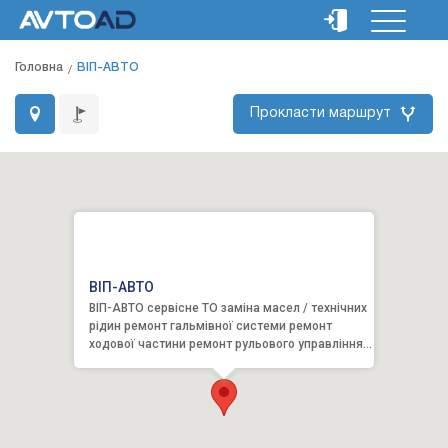
Головна
BIП-АВТО
Прокласти маршрут
BIП-АВТО
BIП-АВТО сервісне ТО заміна масел / технічних
рідин ремонт гальмівної системи ремонт
ходової частини ремонт рульового управління
розвал-сходження р...