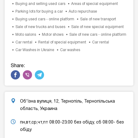
Buying and selling used cars
Areas of special equipment
Parking lots for buying a car
Auto repurchase
Buying used cars - online platform
Sale of new transport
Sale of new trucks and buses
Sale of new special equipment
Moto salons
Motor shows
Sale of new cars - online platform
Car rental
Rental of special equipment
Car rental
Car Washes in Ukraine
Car washes
Share:
Об'їзна вулиця, 12, Тернопіль, Тернопільська
область, Украина
пн,вт,ср,чт,пт 08:00-23:00 без обіду, сб 08:00- без
обіду