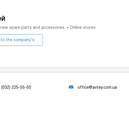
ей
 new spare parts and accessories
Online stores
 to the company's
website
(032) 225-55-50
office@avtey.com.ua