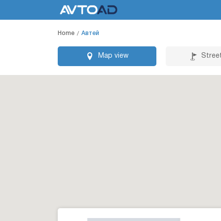
Home
Автей
Map view
Stree