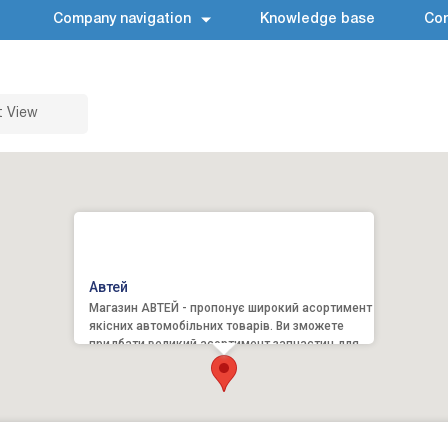
Company navigation
Knowledge base
Con
t View
Автей
Магазин АВТЕЙ - пропонує широкий асортимент
якісних автомобільних товарів. Ви зможете
придбати великий асортимент запчастин для
автомобілів ВАЗ, D...