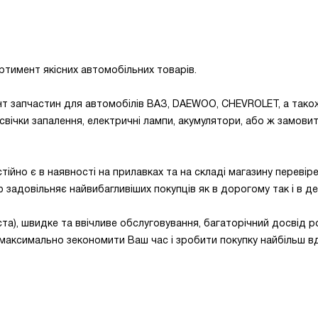
тимент якісних автомобільних товарів.
 запчастин для автомобілів ВАЗ, DAEWOO, CHEVROLET, а також
 свічки запалення, електричні лампи, акумулятори, або ж замовити
стійно є в наявності на прилавках та на складі магазину переві
стю задовільняє найвибагливіших покупців як в дорогому так і в 
та), швидке та ввічливе обслуговування, багаторічний досвід 
 максимально зекономити Ваш час і зробити покупку найбільш в