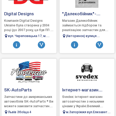
Digital Designs
"Далекобійник"-
Запчастини для
Компанія Digital Designs
Магазин Далекобійник
Ukraine була створена у 2004
займається підбором та
вантажних іномарок
році (до 2007 року, це був ПП –
реалізацією запчастин для
(TIR) Магазин №183
роздрібна торгівля
вантажних
вул. Череповецька 17, м.
(Авторинок) вулиця
автозапчастинами та
автомобілів.Постачальниками
Чернівці
Троїцька, 244, Миколаїв,
аксесуарами для тюнінг...
є як українські компанії, так і
Миколаївська область, 54028
партнер...
SK-AutoParts
Інтернет-магазин
автозапчастин Svedex
Запчастини до американських
Svedex: інтернет-магазин
автомобілів SK-AutoParts ® Ви
автозапчастин з низькими
можете замовити запчастини
цінами у Україні.Великий
для Chrysler, Dodge, Jeep, GMC,
асортимент оригінальних та
Львів Збоїща 4
м.Запоріжжя вул.Елизавети
Chevrolet, Ford, Pontiac,...
аналогових запчастин з