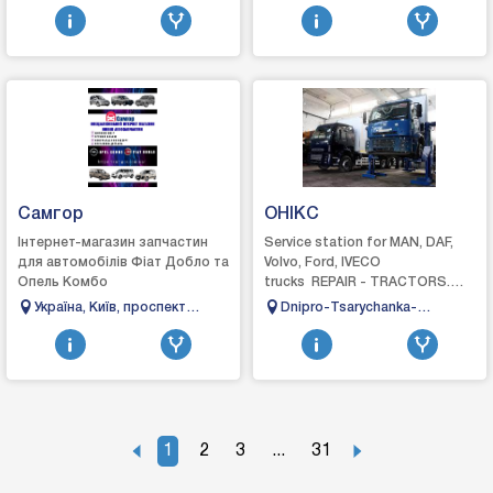
Щедрович 73
гарантією високої якос...
Самгор
OHIKC
Інтернет-магазин запчастин
Service station for MAN, DAF,
для автомобілів Фіат Добло та
Volvo, Ford, IVECO
Опель Комбо
trucks REPAIR - TRACTORS.
TRAILERS. SEMI-TRAILERS.
Україна, Київ, проспект
Dnipro-Tsarychanka-
BUSESThe services include:-
Свободи 6а
Kobelyaki-Reshetylivka
stand fo...
highway, 24 km
1
2
3
...
31