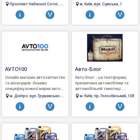
одній зручній платформі. Ми
розвивається, спеціалізується
Проспект Небесної Сотні, 2А,
м. Київ, вул. Сумська, 1
створили цей проєкт, щоб
на e-commerce сегменті
Одеса
спростити по...
українського ринку з пр...
AVTO100
Авто-Блог
Онлайн магазин автозапчастин
Авто Блог - це платформа,
та аксесуарів. Знаємо
присвячена автомобілям та
специфіку кожної марки авто
автомобільній тематиці.
та підберемо запчастини, які
Компанія пропонує актуальні
м. Дніпро, вул. Грушевського
м. Київ, пр. Голосіївський, 108
гарантовано підійдуть.
новини, огляди нових моделей,
10
Швидка доставка,...
тест-драйви, ...