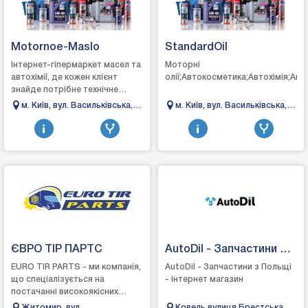
Motornoe-Maslo
StandardOil
Інтернет-гіпермаркет масел та
Моторні
автохімії, де кожен клієнт
олії;Автокосметика;Автохімія;Ак
знайде потрібне технічне
рішення для свого
м. Київ, вул. Васильківська,
м. Київ, вул. Васильківська,
автомобіля.Головне завдання
34
34
компанії – надання ...
ЄВРО ТІР ПАРТС
AutoDil - Запчастини з
Польщі
EURO TIR PARTS - ми компанія,
AutoDil - Запчастини з Польщі
що спеціалізується на
- інтернет магазин
постачанні високоякісних
ремкомлектів супортів KNORR,
Житомир, вул.
Ковель вулиця Брестська