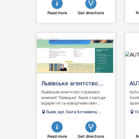
Read more
Get directions
R
Львівське агентство
AU
страхової компанії
Львівське агентство страхової
Auto
компанії “Галицька” Акція з нагоди
truck
“Галицька”
відкриття та новорічних свят
spare
ЗНИЖКА до 20% на всі види
UPSK
Львів, вул. Гната Хоткевича,
15
страхування та агент виїжд...
32/198
Kh
Read more
Get directions
R