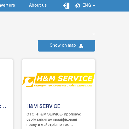
verters
About us
ENG
Show on map
си
H&M SERVICE
СТО «H & M SERVICE» пропонує
своїм клієнтам кваліфіковані
послуги майстрів по тех.