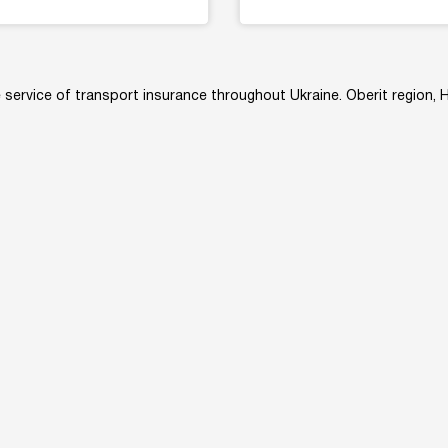
e service of transport insurance throughout Ukraine. Oberіt region,
owledge base
Converters
About us
Site map