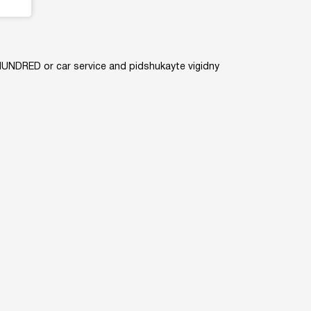
 HUNDRED or car service and pіdshukayte vigіdny
avtoad.com.ua@gmail.com