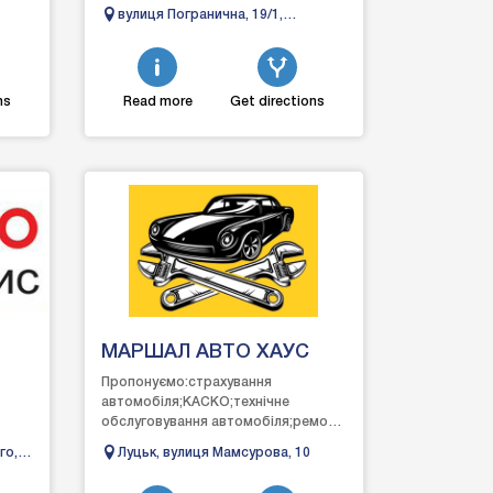
 в ​​
обслуговування автомобіля.Ми
вулиця Погранична, 19/1,
володіємо широким асортиментом
Миколаїв, Миколаївська область
...
ns
Read more
Get directions
МАРШАЛ АВТО ХАУС
Пропонуємо:страхування
автомобіля;КАСКО;технічне
обслуговування автомобіля;ремонт
автомобілядіагностику
го,
Луцьк, вулиця Мамсурова, 10
автомобіля;запчастини для вашого
транспорту...