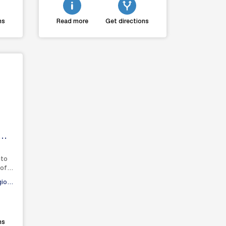
ns
Read more
Get directions
uto
 of
gion,
ns