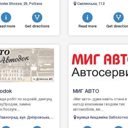
tioning in the recreation area,
диагностикой, автоэлектроникой
ivske Shosse, 29, Poltava
Смілянська, 112
r...
Черкассах, наш персонал имеет
опыт ра...
ead more
Get directions
Read more
Get directio
todok
МИГ АВТО
види робіт по ходовій, двигуну,
«Миг авто» дуже навіть стане в
ву.Продаж, заміна
нагоді власникам і водіям тих
л.Послуги
автомобілів, які
уатора.Автострахування.Відмінна
потребують:ремонту
Павлоград, вул. Дніпровська,
вулиця Академіка Заболотно
ь, приємні ціни.
ходовоїРемонту будь-якого
5
47, Одеса, Одеська область
ступеня складності рульо...