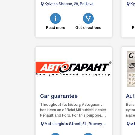
conditioning in the recreation area,
condi
Kyivske Shosse, 29, Poltava
Ky
car sur...
car su
Read more
Get directions
R
Car guarantee
Au
Throughout its history, Avtogarant
Всі 
has been an official Mitsubishi dealer.
кузо
Renault and Ford. For this purpose,
масе
car dealerships, a service shop were...
евак
Metallurgists Street, 51, Brovary,
м 
якіст
Kyiv region
40