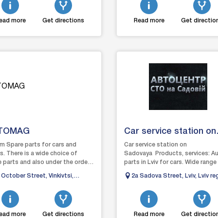
ead more
Get directions
Read more
Get directio
TOMAG
Car service station on
Sadovaya
m Spare parts for cars and
Car service station on
s. There is a wide choice of
Sadovaya Products, services: A
 parts and also under the order.
parts in Lviv for cars. Wide range
 car insurance.
spare parts available and under...
 October Street, Vinkivtsi,
2а Sadova Street, Lviv, Lviv re
melnytsky region, Ukraine, 32500
Ukraine
ead more
Get directions
Read more
Get directio