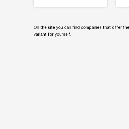
On the site you can find companies that offer th
variant for yourself.
Home
Kn
By
web design company
- The Сoder