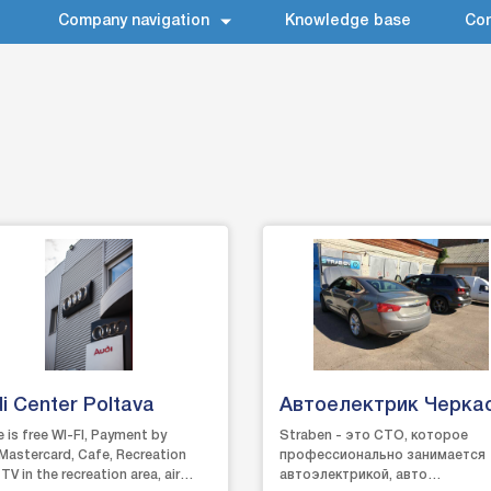
Company navigation
Knowledge base
Con
i Center Poltava
Автоелектрик Черка
Страбен
 is free WI-FI, Payment by
Straben - это СТО, которое
/Mastercard, Cafe, Recreation
профессионально занимается
 TV in the recreation area, air
автоэлектрикой, авто