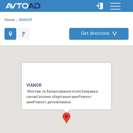
Home
VIANOR
Get directions
VIANOR
Монтаж та балансування колісЗаправка
газомСезонне зберігання шинРемонт
шинРемонт дисківЗаміна
мастилОбслуговування гальмОбслуговування
акумул...