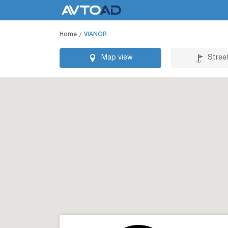
Home
VIANOR
Map view
Stree