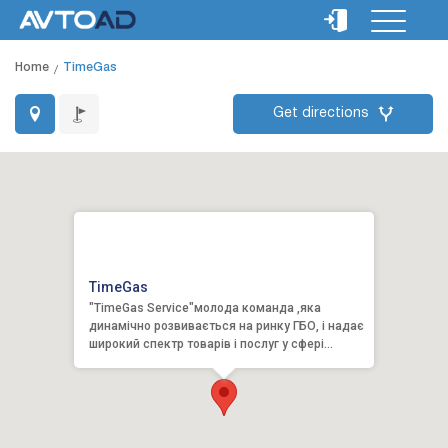
Home
TimeGas
Get directions
TimeGas
"TimeGas Service"молода команда ,яка
динамічно розвивається на ринку ГБО, і надає
широкий спектр товарів і послуг у сфері
газобалонного обладнання....