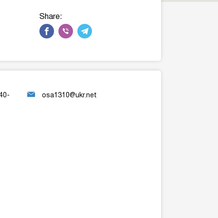
Share:
-40-
osa1310@ukr.net