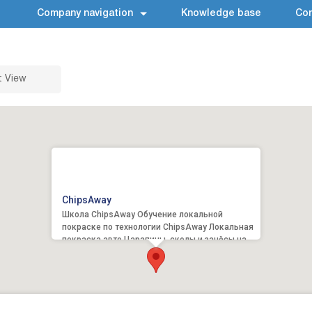
Company navigation
Knowledge base
Con
t View
ChipsAway
Школа ChipsAway Обучение локальной
покраске по технологии ChipsAway Локальная
покраска авто Царапины, сколы и зачёсы на
кузове автомобиля Ку...