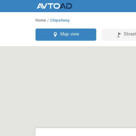
Home
ChipsAway
Map view
Stree