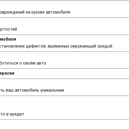
овреждений на кузове автомобиля
ёртостей
омобиля
сстановление дефектов, вызванных окружающей средой
аботиться о своём авто
окраски
ать ваш автомобиль уникальным
вто в кредит