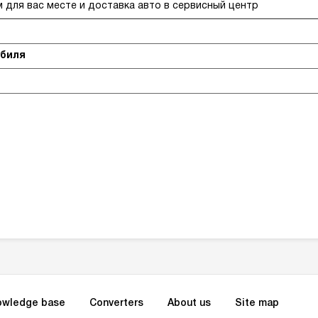
 для вас месте и доставка авто в сервисный центр
обиля
owledge base
Converters
About us
Site map