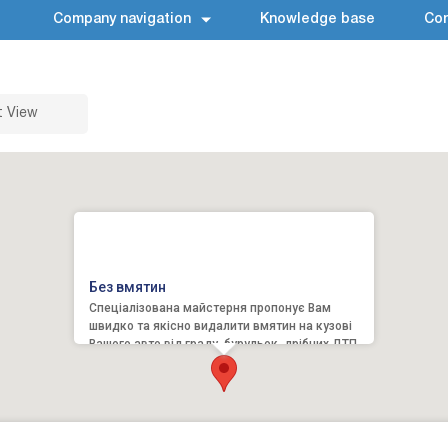
Company navigation
Knowledge base
Con
t View
Без вмятин
Спеціалізована майстерня пропонує Вам
швидко та якісно видалити вмятин на кузові
Вашого авто від граду, бурульок, дрібних ДТП та
«добрих сусідів» б...