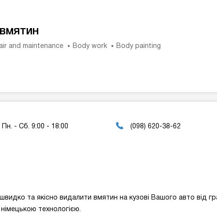
 вмятин
air and maintenance
Body work
Body painting
Пн. - Сб. 9:00 - 18:00
(098) 620-38-62
видко та якісно видалити вмятин на кузові Вашого авто від гр
 німецькою технологією.