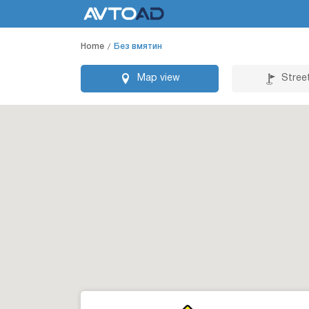
Home
Без вмятин
Map view
Stree