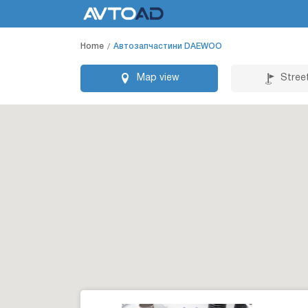
Home
Автозапчастини DAEWOO
Map view
Stree