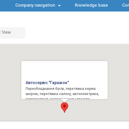
Company navigation
Knowledge base
Con
t View
Автосервіс "Гаражок"
Переобладнання бусів, перетяжка керма
шкірою, перетяжка салону, автоелектрика,
шумоізоляція, встановлення і продаж,
автоакустика, ксенон, лінзи, па...