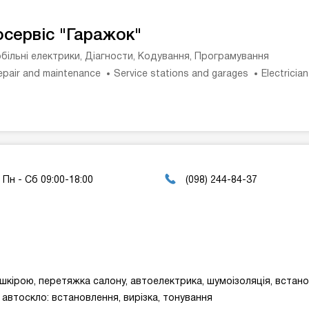
осервіс "Гаражок"
більні електрики, Діагности, Кодування, Програмування
epair and maintenance
Service stations and garages
Electricia
Пн - Сб 09:00-18:00
(098) 244-84-37
кірою, перетяжка салону, автоелектрика, шумоізоляція, встанов
, автоскло: встановлення, вирізка, тонування