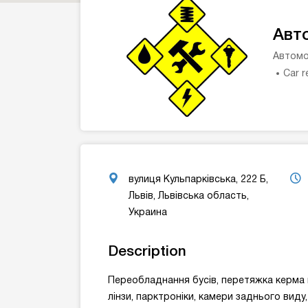
Авт
Автомо
Car r
вулиця Кульпарківська, 222 Б,
Львів, Львівська область,
Украина
Description
Переобладнання бусів, перетяжка керма ш
лінзи, парктроніки, камери заднього виду