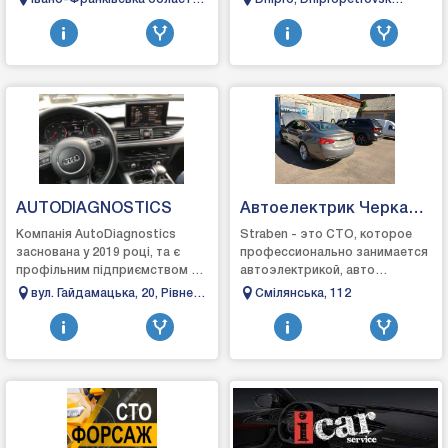
Перепрограмування блоків
Івано-Франківськ,
Region, 27 Chernyshevskogo
управління&nbs...
Василіянок 16а
Street
AUTODIAGNOSTICS
Автоелектрик Черкаси
Страбен
Компанія AutoDiagnostics
Straben - это СТО, которое
заснована у 2019 році, та є
профессионально занимается
профільним підприємством з
автоэлектрикой, авто
ремонту автомобілів, а саме
диагностикой,
вул. Гайдамацька, 20, Рівне,
Смілянська, 112
спеціалізується на виконанні
автоэлектроникой в ​​
Рівненська область, 33022
замовлень ...
Черкассах, наш персонал
имеет опыт ра...