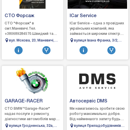
СТО Форсаж
ICar Service
СТО "Форсаж" в
ICar Service – одна з провідних
смт.Маневичі.Тел.
українських компаній, яка
+380689284570.Швидкий та
займається широким спектром
якісний ремонт вашого
робіт. Від переобладнання
вул. Мохова, 23, Маневичі,
вулиця Івана Франка, 3/2,
автомобіля.Ремонт
вантажних автомобілів,
Волинська область
Унятичі, Львівська область
автомобіля:- ходова частина;-
обшивки сало...
рульове обладнання;...
GARAGE-RACER
Автосервіс DMS
СТО BMW "Garage-Racer"
Ми намагаємось зробити свою
надає послуги з ремонту,
роботу максимально добре.
діагностики автомобілів марки
Від найменшого запиту будь-
BMW. Ми цінуємо кожного
якої послуги СТО, наприклад,
вулиця Гродненська, 32a,
вулиця Приладобудівників,
нашого клієнта. Питання будь-
заміни колодок, до серйозних