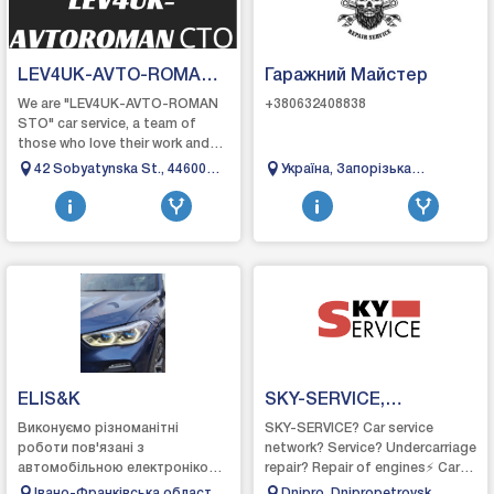
LEV4UK-AVTO-ROMA
Гаражний Майстер
CTO
We are "LEV4UK-AVTO-ROMAN
+380632408838
STO" car service, a team of
those who love their work and
are happy to help solve any
42 Sobyatynska St., 44600
Україна, Запорізька
problems with your car. Our goal
Manevichi
область,місто,Запоріжжя,вули
is...
1а
ELIS&K
SKY-SERVICE,
Autoservice Dnipro
Виконуємо різноманітні
SKY-SERVICE? Car service
роботи пов'язані з
network? Service? Undercarriage
автомобільною електронікою,
repair? Repair of engines⚡ Car
зокрема: - Чипування авто -
electrician❄ Car air conditioners
Івано-Франківська область,
Dnipro, Dnipropetrovsk