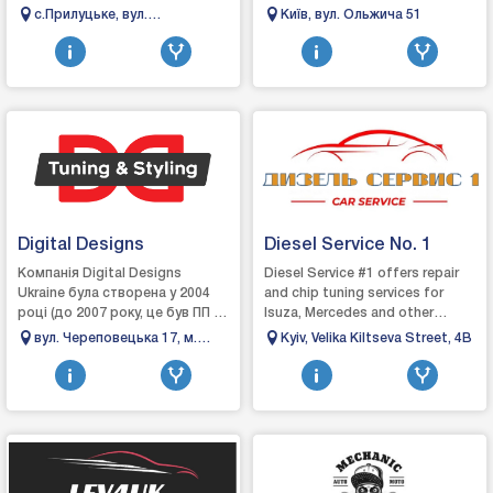
деталей кузова. Пайка
комплексному догляді, захисті
с.Прилуцьке, вул.
Київ, вул. Ольжича 51
пластику. Поварка кузова.
та відновленні автомобілів.
Ківерцівська 79
Зварювання алюм...
Вик...
Digital Designs
Diesel Service No. 1
Компанія Digital Designs
Diesel Service #1 offers repair
Ukraine була створена у 2004
and chip tuning services for
році (до 2007 року, це був ПП –
Isuza, Mercedes and other
роздрібна торгівля
brands of trucks, as well as cars,
вул. Череповецька 17, м.
Kyiv, Velika Kiltseva Street, 4B
автозапчастинами та
vans, buses and special e...
Чернівці
аксесуарами для тюнінг...