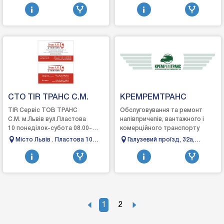
Львівська обл.
11, Черкаси, Черкаська
ремонт двигунів вантажних
зтикаються автопе...
область
автомобілів, авто...
СТО TIR ТРАНС С.М.
КРЕМРЕМТРАНС
ТІR Сервіс ТОВ ТРАНС
Обслуговування та ремонт
С.М. м.Львів вул.Пластова
напівпричепів, вантажного і
10 понеділок-субота 08.00-
комерційного транспорту
20.00 +380686861668 Діагностика,
Місто Львів . Пластова 10
Галузевий проїзд, 32а,
ремонт ходової З...
.79024
Кременчук, Полтавська
область
1
2