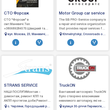
СТО Форсаж
Motor Group car service
СТО "Форсаж" в
The SB PRO-Service company is
смт.Маневичі.Тел.
a repair and service organization
+380689284570.Швидкий та
that provides repair services for
якісний ремонт вашого
American-made heavy
вул. Мохова, 23, Маневичі,
Khmelnytskyi, Crossroads of
автомобіля.Ремонт
agricultural machinery of the...
Волинська область
Sichovy streltsiv streets and
автомобіля:- ходова частина;-
Starokostiantivske highway.
рульове обладнання;...
Highway H-03 (Zhytomyr-
Chernivtsi) 178 km
STRANS SERVICE
TruckON
НАШІ ПОСЛУГИМонтаж –
Вантажний автосервіс TruckON
демонтаж, ремонт КПП та
було створено власниками
АКПП протягом доби;Ремонт
невеликого автопарку, які не з
мостів та
чуток знайомі зі всіма
с. Черляни, Городоцький р-н,
вулиця 30-річчя Перемоги,
редукторів;Капітальний
проблемами, що з ними