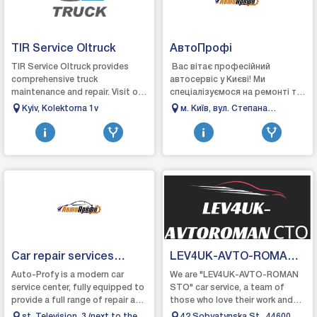
TIR Service Oltruck
АвтоПрофі
TIR Service Oltruck provides
Вас вітає професійний
comprehensive truck
автосервіс у Києві! Ми
maintenance and repair. Visit our
спеціалізуємося на ремонті та
website at
обслуговуванні особистих і
Kyiv, Kolektorna 1v
м. Київ, вул. Степана
https://oltruck.com.ua to learn
службових автомобілів. Наша
Бандери, 16А
more about our s...
компанія ор...
Car repair services
LEV4UK-AVTO-ROMA
Auto-Profy
CTO
Auto-Profy is a modern car
We are "LEV4UK-AVTO-ROMAN
service center, fully equipped to
STO" car service, a team of
provide a full range of repair and
those who love their work and
maintenance services for cars
are happy to help solve any
st. Television, 3 (next to the
42 Sobyatynska St., 44600