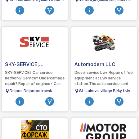
of all makes and mode...
problems with your car. Our goal
TV tower - right bank), Dnepr
Manevichi
is...
(Dnepropetrovsk),
Dnepropetrovsk region, 49000
SKY-SERVICE,
Automodern LLC
Autoservice Dnipro
SKY-SERVICE? Car service
Diesel service Lviv. Repair of fuel
network? Service? Undercarriage
equipment at Lviv service
repair? Repair of engines⚡ Car
station.The auto service carries
electrician❄ Car air conditioners
out high-quality repairs of
Dnipro, Dnipropetrovsk
St. Luhova, village Birky, Lviv
diesel fuel systems of c...
Region, 27 Chernyshevskogo
region, Ukraine, 79000
Street