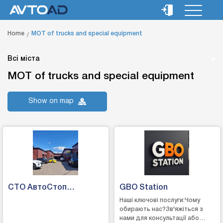
Home
MOT of trucks and special equipment
Всі міста
MOT of trucks and special equipment
Show on map
СТО АвтоСтоп
GBO Station
"Жуляни"
Наші ключові послуги:Чому
обирають нас?Зв'яжіться з
нами для консультації або