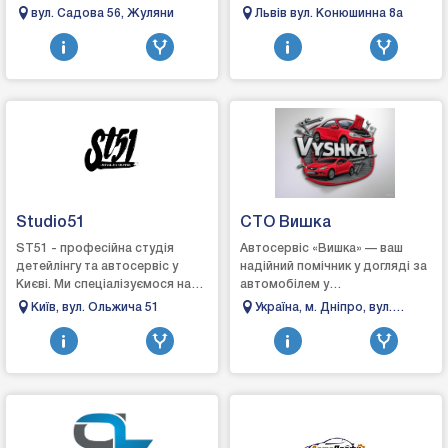
запису:Зробіть крок до
вул. Садова 56, Жуляни
Львів вул. Конюшинна 8а
економії та комфорту разом із
GBO Station!Адре...
Studio51
СТО Вишка
ST51 - професійна студія
Автосервіс «Вишка» — ваш
детейлінгу та автосервіс у
надійний помічник у догляді за
Києві. Ми спеціалізуємося на
автомобілем у
комплексному догляді, захисті
ДніпріАвтосервіс «Вишка» у
Київ, вул. Ольжича 51
Україна, м. Дніпро, вул.
та відновленні автомобілів.
місті Дніпро спеціалізується на
Телевізійна 3
Вик...
якісному ремонті т...