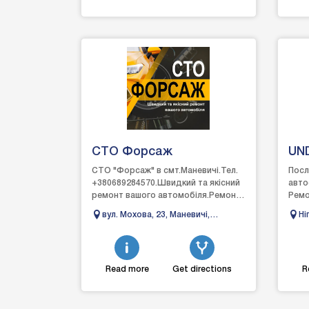
СТО Форсаж
UN
СТО "Форсаж" в смт.Маневичі.Тел.
Посл
+380689284570.Швидкий та якісний
авто
ремонт вашого автомобіля.Ремонт
Ремо
автомобіля:- ходова частина;-
гене
вул. Мохова, 23, Маневичі,
Ні
рульове обладнання;...
та к
Волинська область
По
об
Read more
Get directions
R