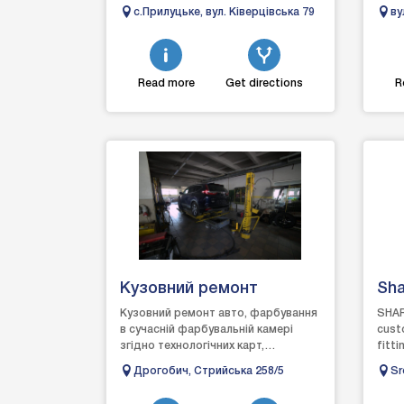
Пайка пластику. Поварка кузова.
с.Прилуцьке, вул. Ківерцівська 79
ву
Зварювання алюм...
Read more
Get directions
R
Кузовний ремонт
Sha
Кузовний ремонт авто, фарбування
SHARK
в сучасній фарбувальній камері
custo
згідно технологічних карт,
fitti
поліровка кузова, власний підбір
repla
Дрогобич, Стрийська 258/5
Sr
фарб, рихтувально-зварю...
insta
re