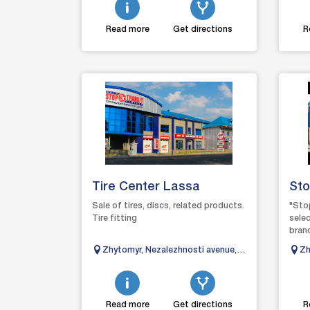
Read more
Get directions
R
Tire Center Lassa
Sto
Sale of tires, discs, related products.
"Stop
Tire fitting
selec
bran
fore
Zhytomyr, Nezalezhnosti avenue,
Zh
start
55A
20
Read more
Get directions
R