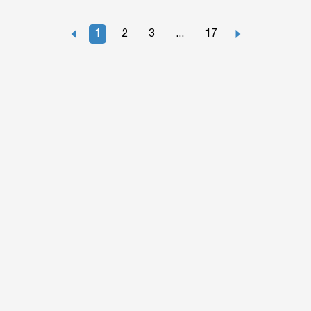
1
2
3
...
17
owledge base
Converters
About us
Site map