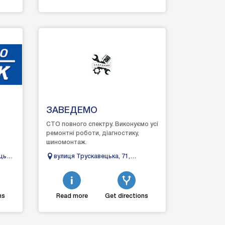
ЗАВЕДЕМО
СТО повного спектру. Виконуємо усі
ремонтні роботи, діагностику,
шиномонтаж.
ець-
вулиця Трускавецька, 71,
тулки
Дрогобич, Львівська область
ns
Read more
Get directions