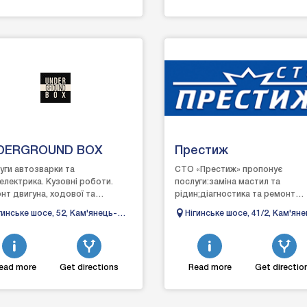
DERGROUND BOX
Престиж
уги автозварки та
СТО «Престиж» пропонує
електрика. Кузовні роботи.
послуги:заміна мастил та
нт двигуна, ходової та
рідин;діагностика та ремонт
раторів. Проведення техогляду
ходової
гинське шосе, 52, Кам'янець-
Нігинське шосе, 41/2, Кам'ян
омп'ютерної діагностики. Обсл...
частини;заміна:сайлентблоку;в
дільський, Хмельницька
Подільський, Хмельницька
стабілізатора;стійки амортиз...
ласть
область
ead more
Get directions
Read more
Get directio