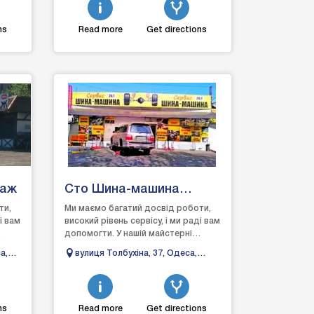
ns
Read more
Get directions
таж
Сто Шина-машина
сервіс
ти,
Ми маємо багатий досвід роботи,
і вам
високий рівень сервісу, і ми раді вам
допомогти. У нашій майстерні
а
можна замовити шиномонтаж та
а,
вулиця Толбухіна, 37, Одеса,
скористатися можлив...
Одеська область, Україна, 65000
ns
Read more
Get directions