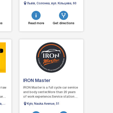
і, де
дорозі, ми пропонуємо повний
Львів, Солонка, вул. Кільцева, 60
спектр послуг, щоб в...
ns
Read more
Get directions
IRON Master
нтам
IRON Master is a full cycle car service
and body center.More than 20 years
шин
of work experience.Service station
with affordable prices, professional
а,
Kyiv, Nauka Avenue, 51
к...
...