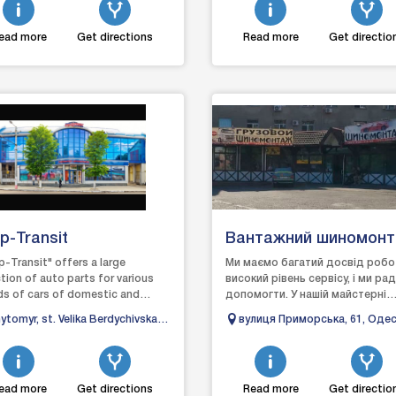
ead more
Get directions
Read more
Get directio
p-Transit
Вантажний шиномон
-Transit" offers a large
Ми маємо багатий досвід робо
tion of auto parts for various
високий рівень сервісу, і ми рад
ds of cars of domestic and
допомогти. У нашій майстерні
ign production. The company
можна замовити шиномонтаж т
ytomyr, st. Velika Berdychivska,
вулиця Приморська, 61, Одес
ed its work i...
скористатися можлив...
Одеська область, 65026
ead more
Get directions
Read more
Get directio