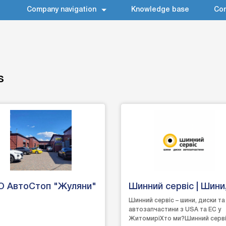
Company navigation
Knowledge base
Con
s
О АвтоСтоп "Жуляни"
Шинний сервіс | Шини
диски, запчастини
Шинний сервіс – шини, диски та
автозапчастини з USA та EC у
Житомир
ЖитомиріХто ми?Шинний серві