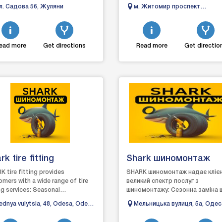
це надійний магазин у Житомир
л. Садова 56, Жуляни
м. Житомир проспект
кожен автовласник зна...
Незалежності 13
ead more
Get directions
Read more
Get directio
rk tire fitting
Shark шиномонтаж
 tire fitting provides
SHARK шиномонтаж надає кліє
mers with a wide range of tire
великий спектр послуг з
ng services: Seasonal
шиномонтажу: Сезонна заміна 
cement of tires (removal and
(зняття та монтаж шин,
ednya vulytsia, 48, Odesa, Odesa
Мельницька вулиця, 5а, Одес
llation of t...
балансування коліс);Ремонт про
gion, Ukraine
Одеська область, Україна