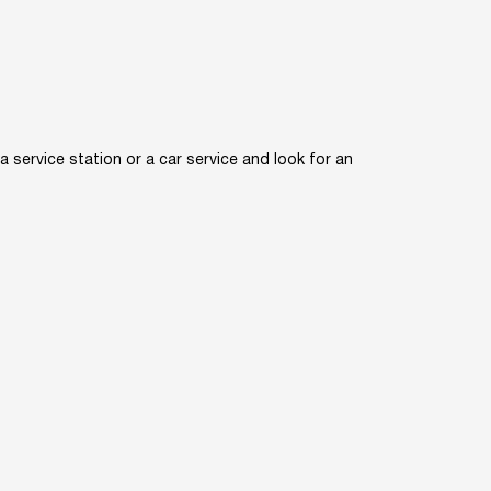
service station or a car service and look for an
avtoad.com.ua@gmail.com