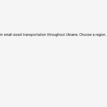
 small-sized transportation throughout Ukraine. Choose a region, a 
owledge base
Converters
About us
Site map