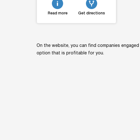
Read more
Get directions
On the website, you can find companies engaged in
option that is profitable for you.
Home
Kn