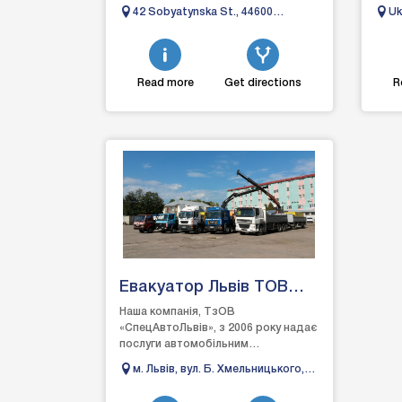
any problems with your car. Our goal
high
42 Sobyatynska St., 44600
Uk
is...
t...
Manevichi
Li
Read more
Get directions
R
Евакуатор Львів ТОВ
"СпецАвтоЛьвів"
Наша компанія, ТзОВ
«СпецАвтоЛьвів», з 2006 року надає
послуги автомобільним
транспортом по Львову, області та
м. Львів, вул. Б. Хмельницького,
усій території України. Гарантуємо
200
в...