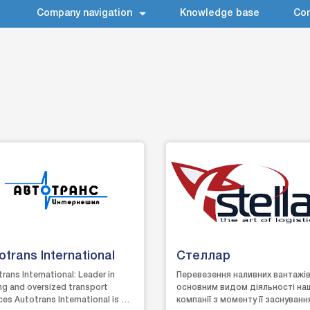
Company navigation
Knowledge base
Con
otrans International
Стеллар
rans International: Leader in
Перевезення наливних вантажів
ng and oversized transport
основним видом діяльності на
ces Autotrans International is a
компанії з моменту її заснуванн