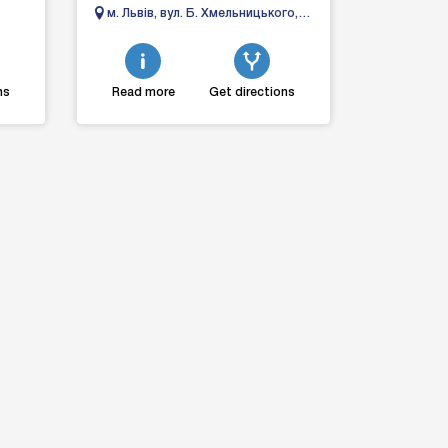
транспортом по Львову, області та
м. Львів, вул. Б. Хмельницького,
усій території України. Гарантуємо
200
в...
ns
Read more
Get directions