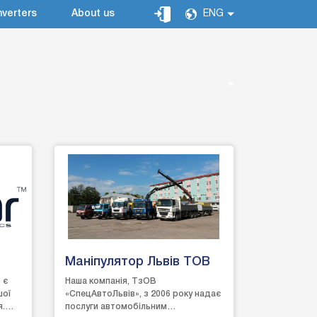
verters
About us
ENG
Маніпулятор Львів ТОВ
 є
Наша компанія, ТзОВ
шої
«СпецАвтоЛьвів», з 2006 року надає
я.
послуги автомобільним