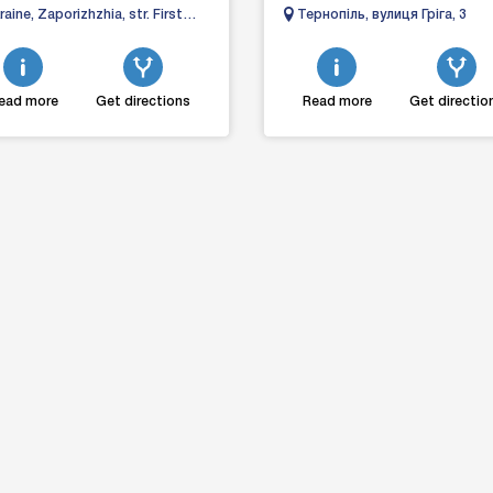
-class, steadily growing company
Практика перевезення
raine, Zaporizhzhia, str. First
Тернопіль, вулиця Гріга, 3
найрізноманітніших вантажів ...
varna, 48
ead more
Get directions
Read more
Get directio