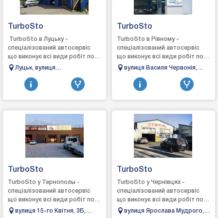
TurboSto
TurboSto
TurboSto в Луцьку -
TurboSto в Рівному -
спеціалізований автосервіс
спеціалізований автосервіс
що виконує всі види робіт по
що виконує всі види робіт по
турбінах: зняття, діагностика,
турбінах: зняття, діагностика,
Луцьк, вулиця
вулиця Василя Червонія,
ремонт та встановлення,
ремонт та встановлення,
Котляревського, 19,
39Б, Рівне, Рівненська
виго...
виготовле...
Волинська область, Україна
область, 33003
TurboSto
TurboSto
TurboSto у Тернополы -
TurboSto у Чернівцях -
спеціалізований автосервіс
спеціалізований автосервіс
що виконує всі види робіт по
що виконує всі види робіт по
турбінах: зняття, діагностика,
турбінах: зняття, діагностика,
вулиця 15-го Квітня, 3Б,
вулиця Ярослава Мудрого,
ремонт та встановлення,
ремонт та встановлення,