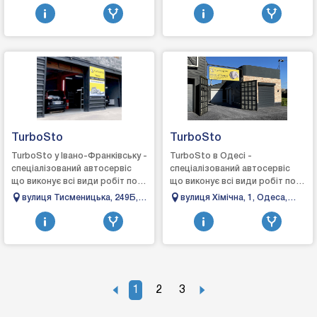
Байківці, Тернопільська
33, Чернівці, Чернівецька
виготов...
виготов...
область, 47722
область, 58025
TurboSto
TurboSto
TurboSto у Івано-Франківську -
TurboSto в Одесі -
спеціалізований автосервіс
спеціалізований автосервіс
що виконує всі види робіт по
що виконує всі види робіт по
турбінах: зняття, діагностика,
турбінах: зняття, діагностика,
вулиця Тисменицька, 249Б,
вулиця Хімічна, 1, Одеса,
ремонт та встановлення,...
ремонт та встановлення,
Івано-Франківськ, Івано-
Одеська область, Україна,
виготовленн...
Франківська область, 76494
65000
1
2
3