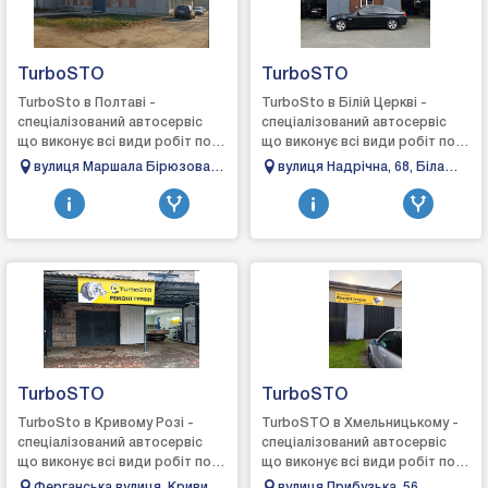
TurboSTO
TurboSTO
TurboSto в Полтаві -
TurboSto в Білій Церкві -
спеціалізований автосервіс
спеціалізований автосервіс
що виконує всі види робіт по
що виконує всі види робіт по
турбінах: зняття, діагностика,
турбінах: зняття, діагностика,
вулиця Маршала Бірюзова,
вулиця Надрічна, 68, Біла
ремонт та встановлення,
ремонт та встановлення,
26/1, Полтава, Полтавська
Церква, Київська обл., 09100
виготовле...
виго...
область, 36000
TurboSTO
TurboSTO
TurboSto в Кривому Розі -
TurboSTO в Хмельницькому -
спеціалізований автосервіс
спеціалізований автосервіс
що виконує всі види робіт по
що виконує всі види робіт по
турбінах: зняття, діагностика,
турбінах: зняття, діагностика,
Ферганська вулиця, Кривий
вулиця Прибузька, 56,