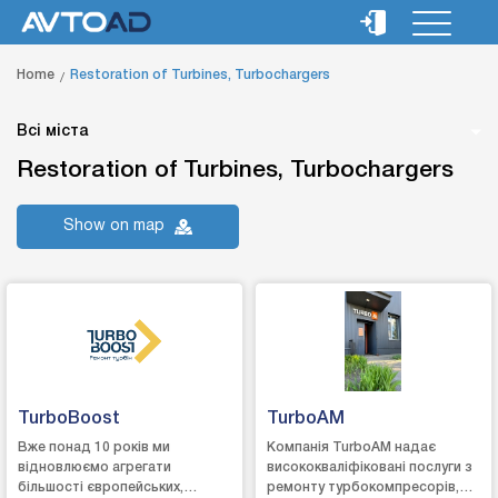
Home
Restoration of Turbines, Turbochargers
Всі міста
Restoration of Turbines, Turbochargers
Show on map
TurboBoost
TurboAM
Вже понад 10 років ми
Компанія TurboAM надає
відновлюємо агрегати
висококваліфіковані послуги з
більшості європейських,
ремонту турбокомпресорів,