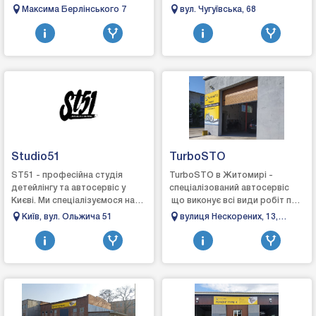
японських та американських
кермових рейок та карданних
Максима Берлінського 7
вул. Чугуївська, 68
марок, повертаючи їм
валів, а також професійну
заводську точність і
мийку сажових ...
надійність....
Studio51
TurboSTO
ST51 - професійна студія
TurboSTO в Житомирі -
детейлінгу та автосервіс у
спеціалізований автосервіс
Києві. Ми спеціалізуємося на
що виконує всі види робіт по
комплексному догляді, захисті
турбінах: зняття, діагностика,
Київ, вул. Ольжича 51
вулиця Нескорених, 13,
та відновленні автомобілів.
ремонт та встановлення,
Довжик, Житомирська
Вик...
виготовл...
область, 10004