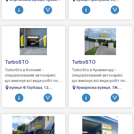
ремонт та встановлення,
ремонт та встановлення, виг...
Ріг, Дніпропетровська
Хмельницький, Хмельницька
виго...
область, 50000
область, 29000
TurboSTO
TurboSTO
TurboSto в Коломиї -
TurboSto в Кременчуці -
спеціалізований автосервіс
спеціалізований автосервіс
що виконує всі види робіт по
що виконує всі види робіт по
турбінах: зняття, діагностика,
турбінах: зняття, діагностика,
вулиця Ф.Горбаша, 12,
Ярмаркова вулиця, 7Ж,
ремонт та встановлення,
ремонт та встановлення,
Коломия, Івано-Франківська
Кременчук, Полтавська
виготовле...
вигото...
область
область, 39600