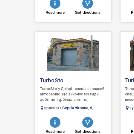
Read more
Get directions
R
TurboSto
Tur
TurboSto у Дніпрі- спеціалізований
Turb
автосервіс що виконує всі види
спец
робіт по турбінах: зняття,
вико
діагностика, ремонт та
знят
проспект Сергія Нігояна, 9,
ву
встановлення, виготовленн...
вста
Дніпро, Дніпропетровська
Ха
область, 49000
Read more
Get directions
R