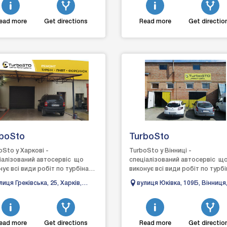
ead more
Get directions
Read more
Get directio
boSto
TurboSto
oSto у Харкові -
TurboSto у Вінниці -
іалізований автосервіс що
спеціалізований автосервіс щ
нує всі види робіт по турбінах:
виконує всі види робіт по турбі
тя, діагностика, ремонт та
зняття, діагностика, ремонт та
лиця Греківська, 25, Харків,
вулиця Юківка, 109Б, Вінниця
новлення, виготовле...
встановлення, виготовле...
рківська область, 61010
Вінницька область, 21018
ead more
Get directions
Read more
Get directio