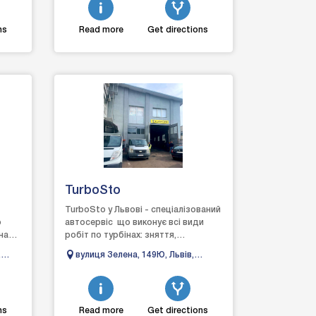
ns
Read more
Get directions
TurboSto
TurboSto у Львові - спеціалізований
о
автосервіс що виконує всі види
нах:
робіт по турбінах: зняття,
діагностика, ремонт та
,
вулиця Зелена, 149Ю, Львів,
встановлення, виготовлен...
Львівська область, 79035
ns
Read more
Get directions