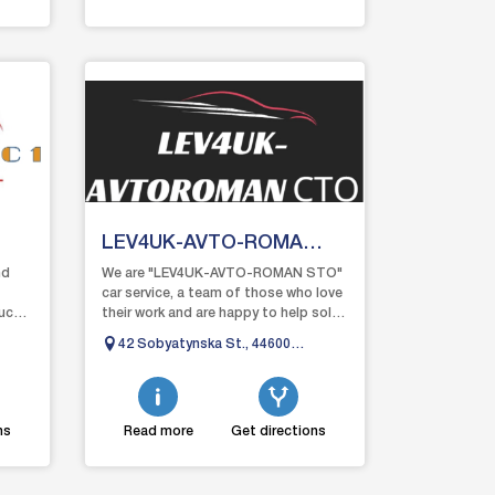
LEV4UK-AVTO-ROMA
CTO
nd
We are "LEV4UK-AVTO-ROMAN STO"
car service, a team of those who love
ucks,
their work and are happy to help solve
any problems with your car. Our goal
42 Sobyatynska St., 44600
is...
Manevichi
ns
Read more
Get directions