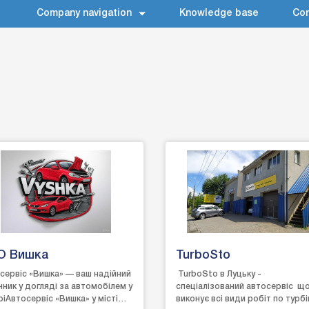
Company navigation
Knowledge base
Con
О Вишка
TurboSto
сервіс «Вишка» — ваш надійний
TurboSto в Луцьку -
чник у догляді за автомобілем у
спеціалізований автосервіс щ
ріАвтосервіс «Вишка» у місті
виконує всі види робіт по турбі