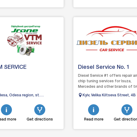
M SERVICE
Diesel Service No. 1
Diesel Service #1 offers repair a
chip tuning services for Isuza,
Mercedes and other brands of tr
as well as cars, vans, buses and
esa, Odesa region, st.
Kyiv, Velika Kiltseva Street, 4B
special e...
gaivska, 43a
ead more
Get directions
Read more
Get directio