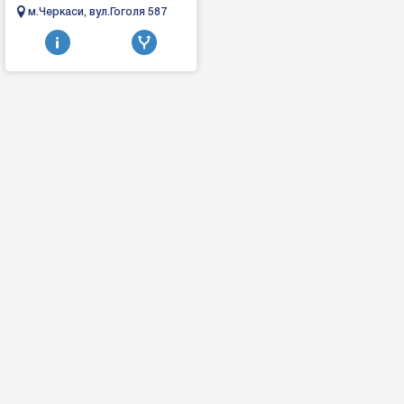
Saturn, Mercury, Buick, Cadillac,
м.Черкаси, вул.Гоголя 587
Hummer Виконуємо...