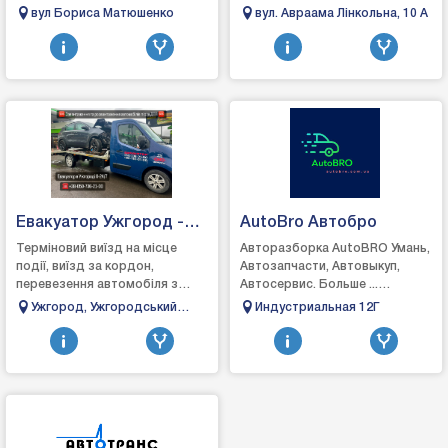
без коліс, після ДТП, у кюветі є
сільськогосподарську техніку
вул Бориса Матюшенко
вул. Авраама Лінкольна, 10 А
маніпулятор, витягнемо й
катки, екскаватори,
заванта...
навантажувачі та іншу
спецтехніку...
Евакуатор Ужгород -
AutoBro Автобро
OMOSERVICE
Терміновий виїзд на місце
Авторазборка AutoBRO Умань,
події, виїзд за кордон,
Автозапчасти, Автовыкуп,
перевезення автомобіля з
Автосервис. Больше ...
заблокованими колесами,
Восстановление авто после
Ужгород, Ужгородський
Индустриальная 12Г
витягування автомобіля з
дтп, автосервис, автобро.
район, Закарпатська
кювету, послуга старту ...
область, Україна