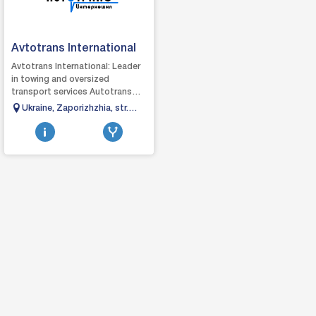
Avtotrans International
Avtotrans International: Leader
in towing and oversized
transport services Autotrans
International is a high-class,
Ukraine, Zaporizhzhia, str.
steadily growing company t...
First Livarna, 48