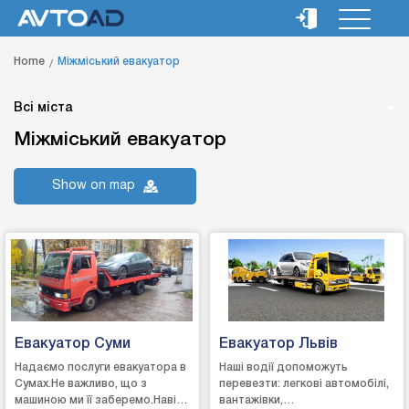
Home
Міжміський евакуатор
Всі міста
Міжміський евакуатор
Show on map
Евакуатор Суми
Евакуатор Львів
Надаємо послуги евакуатора в
Наші водії допоможуть
Сумах.Не важливо, що з
перевезти: легкові автомобілі,
машиною ми її заберемо.Навіть
вантажівки,