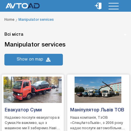
Home
Manipulator services
Всі міста
Manipulator services
Show on map
Евакуатор Суми
Маніпулятор Львів ТОВ
Надаємо послуги евакуатора в
Наша компанія, ТзОВ
Сумах.Не важливо, що з
«СпецАвтоЛьвів», з 2006 року
машиною ми її заберемо.Навіть
надає послуги автомобільним