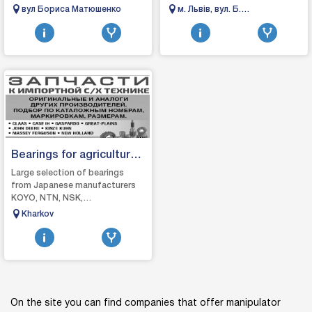
без коліс, після ДТП, у кюветі є
транспортом по Львову,
вул Бориса Матюшенко
м. Львів, вул. Б.
маніпулятор, витягнемо й
області та усій території
Хмельницького, 200
заванта...
України. Гарантуємо в...
Bearings for agricultural
machinery
Large selection of bearings
from Japanese manufacturers
KOYO, NTN, NSK,
MACHIagricultural machinery,
Kharkov
tractors, combines, seeders,
tillage harrows d...
On the site you can find companies that offer manipulator