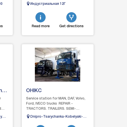
Восстановление авто после дтп,
80
Индустриальная 12Г
я на
автосервис, автобро.
ns
Read more
Get directions
ng
OHIKC
y
Service station for MAN, DAF, Volvo,
Ford, IVECO trucks REPAIR -
d
TRACTORS. TRAILERS. SEMI-
TRAILERS. BUSESThe services
y.
Dnipro-Tsarychanka-Kobelyaki-
include:- stand fo...
Reshetylivka highway, 24 km