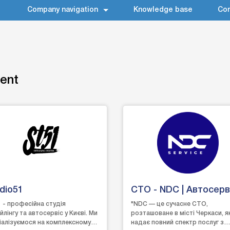
Company navigation
Knowledge base
Con
ment
dio51
СТО - NDC | Автосерв
Черкаси
 - професійна студія
"NDC — це сучасне СТО,
йлінгу та автосервіс у Києві. Ми
розташоване в місті Черкаси, я
іалізуємося на комплексному
надає повний спектр послуг з