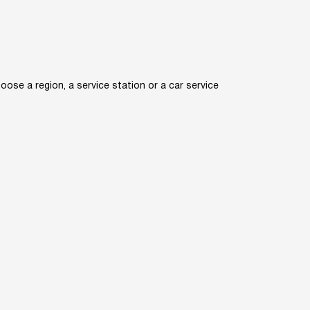
ose a region, a service station or a car service
avtoad.com.ua@gmail.com