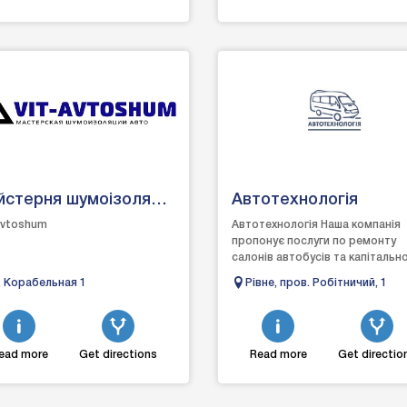
стерня шумоізоляції
Автотехнологія
о "Vit-Avtoshum"
Avtoshum
Автотехнологія Наша компанія
пропонує послуги по ремонту
салонів автобусів та капітальн
ремонту кузова, виготовленню
. Корабельная 1
Рiвнe, пров. Робiтничий, 1
пасажирських сидінь та пас...
ead more
Get directions
Read more
Get directio