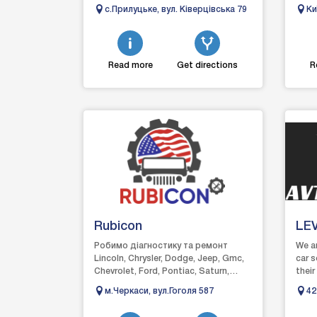
Пайка пластику. Поварка кузова.
догл
с.Прилуцьке, вул. Ківерцівська 79
Ки
Зварювання алюм...
автом
Read more
Get directions
R
Rubicon
LE
CT
Робимо діагностику та ремонт
We a
Lincoln, Chrysler, Dodge, Jeep, Gmc,
car s
Chevrolet, Ford, Pontiac, Saturn,
their
Mercury, Buick, Cadillac,
any p
м.Черкаси, вул.Гоголя 587
42
Hummer Виконуємо...
is...
Ma