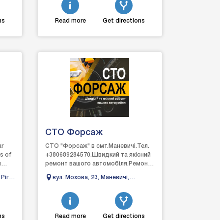
ns
Read more
Get directions
СТО Форсаж
ar
СТО "Форсаж" в смт.Маневичі.Тел.
ts of
+380689284570.Швидкий та якісний
u
ремонт вашого автомобіля.Ремонт
sible
автомобіля:- ходова частина;-
Ріг,
вул. Мохова, 23, Маневичі,
рульове обладнання;...
Волинська область
ns
Read more
Get directions