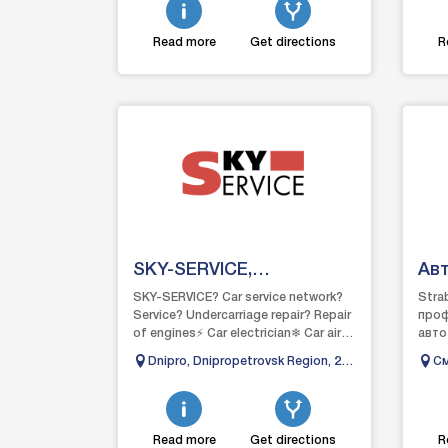
Read more
Get directions
R
SKY-SERVICE,
Ав
Autoservice Dnipro
Ст
SKY-SERVICE? Car service network?
Stra
Service? Undercarriage repair? Repair
проф
of engines⚡ Car electrician❄ Car air
авто
conditioners
диаг
Dnipro, Dnipropetrovsk Region, 27
См
Черк
Chernyshevskogo Street
опыт 
Read more
Get directions
R