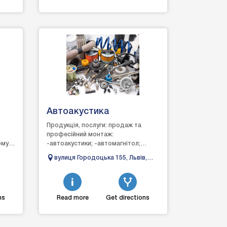
Автоакустика
Продукція, послуги: продаж та
професійний монтаж:
ому
-автоакустики; -автомагнітол;
-охоронних систем;
вулиця Городоцька 155, Львів,
-відеореєстраторів; -GPS
Львівська область, Україна
навігаторів; -ксенонів...
ns
Read more
Get directions