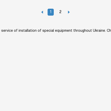
1
2
service of installation of special equipment throughout Ukraine. Cho
owledge base
Converters
About us
Site map