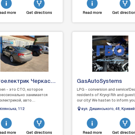
ead more
Get directions
Read more
Get directio
тоелектрик Черкаси
GasAutoSystems
рабен
ben - это СТО, которое
LPG - conversion and service!De
ессионально занимается
residents of Kryvyi Rih and gues
электрикой, авто
our city! We hasten to inform yo
ностикой, автоэлектроникой в ​​
that we are doing everything pos
ілянська, 112
вул. Дишинського, 48, Кривий 
ассах, наш персонал имеет
in ...
Дніпропетровська область,
ра...
50012
ead more
Get directions
Read more
Get directio