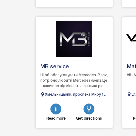
MB service
Май
авт
Щоб обслуговувати Mercedes-Benz,
Vit-
потрібно любити Mercedes-Benz.Це
– ключова відмінність і спільна риса,
характерна усій команди
Хмельницький, проспект Миру 1,
ул
MBservice.Завдяки в...
(Біля телевізійної вишки)
Read more
Get directions
R