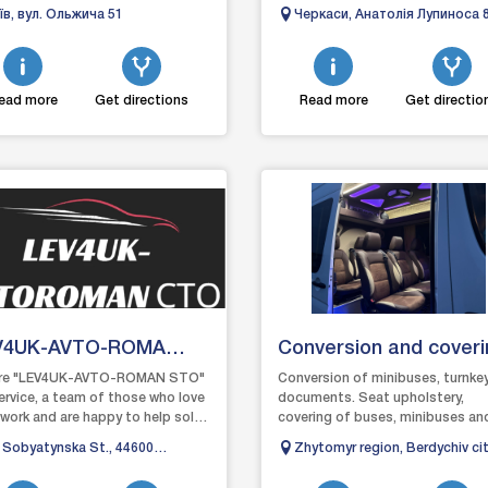
яді, захисті та відновленні
ремонту та обслуговування
їв, вул. Ольжича 51
Черкаси, Анатолія Лупиноса 
обілів. Вик...
автомобілів. Ми спеціалізуємос
д...
ead more
Get directions
Read more
Get directio
V4UK-AVTO-ROMA
Conversion and coveri
O
of cars
re "LEV4UK-AVTO-ROMAN STO"
Conversion of minibuses, turnke
ervice, a team of those who love
documents. Seat upholstery,
 work and are happy to help solve
covering of buses, minibuses an
roblems with your car. Our goal
passenger cars. Lighting, tables,
 Sobyatynska St., 44600
Zhytomyr region, Berdychiv cit
sofas, cell phones,...
nevichi
Korolenko Street, 39