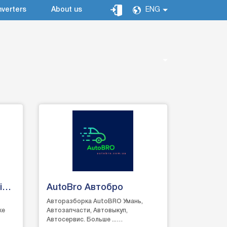
verters
About us
ENG
іс
AutoBro Автобро
Авторазборка AutoBRO Умань,
ке
Автозапчасти, Автовыкуп,
Автосервис. Больше ...