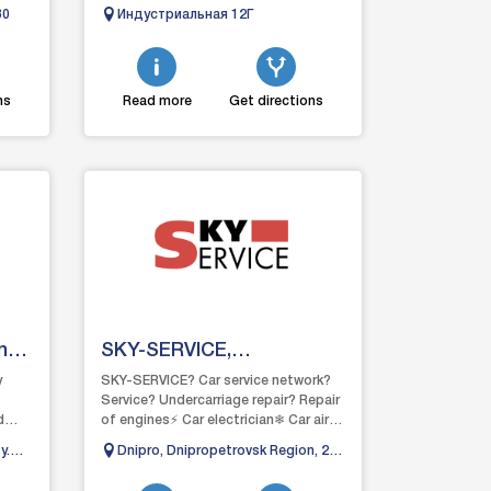
Восстановление авто после дтп,
80
Индустриальная 12Г
я на
автосервис, автобро.
ns
Read more
Get directions
ng
SKY-SERVICE,
Autoservice Dnipro
y
SKY-SERVICE? Car service network?
Service? Undercarriage repair? Repair
d
of engines⚡ Car electrician❄ Car air
conditioners
y.
Dnipro, Dnipropetrovsk Region, 27
Chernyshevskogo Street