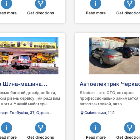
ead more
Get directions
Read more
Get directio
о Шина-машина
Автоелектрик Черка
віс
Страбен
аємо багатий досвід роботи,
Straben - это СТО, которое
ий рівень сервісу, і ми раді вам
профессионально занимается
могти. У нашій майстерні
автоэлектрикой, авто
а замовити шиномонтаж та
диагностикой, автоэлектроникой
лиця Толбухіна, 37, Одеса,
Смілянська, 112
истатися можлив...
Черкассах, наш персонал имеет
еська область, Україна, 65000
опыт ра...
ead more
Get directions
Read more
Get directio