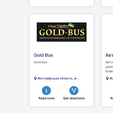
Gold Bus
Ав
Gold Bus
Авто
діял
Комп
мікро
Житомирська область, м
Жи
моде
Бердичів, Військове містечко №1
Бе
Read more
Get directions
R