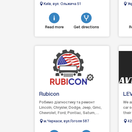
догляді, захисті та відновленні
Дніп
Київ, вул. Ольжича 51
Ук
автомобілів. Вик...
ремон
Те
Read more
Get directions
R
Rubicon
LE
CT
Робимо діагностику та ремонт
We a
Lincoln, Chrysler, Dodge, Jeep, Gmc,
car s
Chevrolet, Ford, Pontiac, Saturn,
their
Mercury, Buick, Cadillac,
any p
м.Черкаси, вул.Гоголя 587
42
Hummer Виконуємо...
is...
Ma