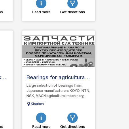
ns
Read more
Get directions
си
Bearings for agricultural
machinery
Large selection of bearings from
Japanese manufacturers KOYO, NTN,
NSK, MACHIagricultural machinery,
 в ​​
tractors, combines, seeders, tillage
Kharkov
harrows d...
ns
Read more
Get directions