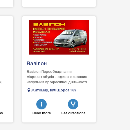
Вавілон
Вавілон Переобладнання
мікроавтобусів - один з основних
й,
напрямків професійної діяльності
ія,
компанії. Ми надаємо комплекс
Житомир, вул.Щорса 169
послуг по переробці мікроавт...
ns
Read more
Get directions