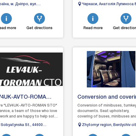
ро спеціалізується на якісному
ремонту та обслуговування
раїна, м. Дніпро, вул.
Черкаси, Анатолія Лупиноса 
ті т...
автомобілів. Ми спеціалізуємос
левізійна 3
д...
ead more
Get directions
Read more
Get directio
V4UK-AVTO-ROMA
Conversion and coveri
O
of cars
re "LEV4UK-AVTO-ROMAN STO"
Conversion of minibuses, turnke
ervice, a team of those who love
documents. Seat upholstery,
 work and are happy to help solve
covering of buses, minibuses an
roblems with your car. Our goal
passenger cars. Lighting, tables,
 Sobyatynska St., 44600
Zhytomyr region, Berdychiv cit
sofas, cell phones,...
nevichi
Korolenko Street, 39