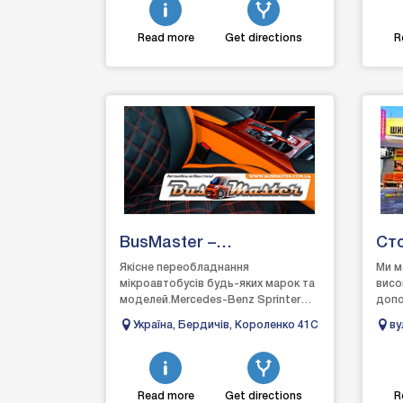
Read more
Get directions
R
BusMaster –
Ст
Переобладнання
сер
Якісне переобладнання
Ми м
мікроавтобусів будь-яких марок та
висок
Мікроавтобусів всіх
моделей.Mercedes-Benz Sprinter
допо
марок. Обшивка,
515, Mercedes-Benz Sprinter 313-
можн
Україна, Бердичів, Короленко 41С
ву
416, Volkswagen Crafter, Vol...
скор
перетяжка салону
Од
автомобілів.
Read more
Get directions
R