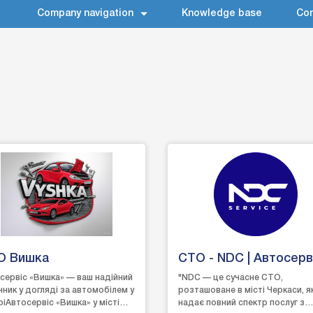
Company navigation
Knowledge base
Con
О Вишка
СТО - NDC | Автосерв
Черкаси
сервіс «Вишка» — ваш надійний
"NDC — це сучасне СТО,
чник у догляді за автомобілем у
розташоване в місті Черкаси, я
ріАвтосервіс «Вишка» у місті
надає повний спектр послуг з