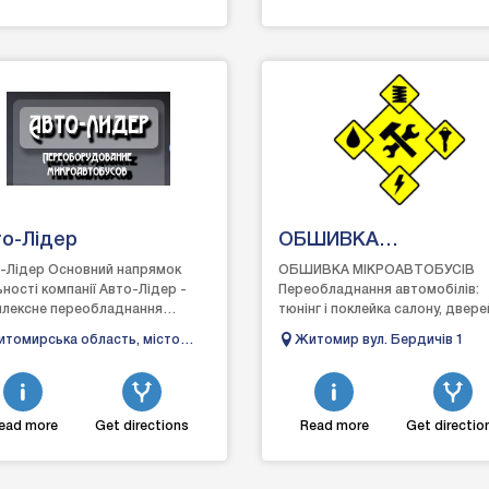
то-Лідер
ОБШИВКА
МІКРОАВТОБУСІВ
-Лідер Основний напрямок
ОБШИВКА МІКРОАВТОБУСІВ
ьності компанії Авто-Лідер -
Переобладнання автомобілів:
лексне переобладнання
тюнінг і поклейка салону, двере
автобусів і мінівенів всіх
стель, карт, підлоги, шумоізоляц
томирська область, місто
Житомир вул. Бердичів 1
лей. Так само надаються...
врізка, поклейка і тонуван...
рдичів, вулиця Короленка 41-с
ead more
Get directions
Read more
Get directio