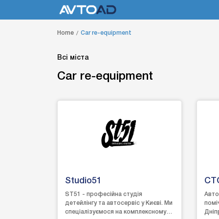
Home
Car re-equipment
Всі міста
Car re-equipment
Studio51
СТ
ST51 - професійна студія
Авто
детейлінгу та автосервіс у Києві. Ми
помі
спеціалізуємося на комплексному
Дніп