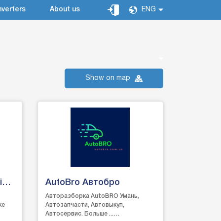
verters
About us
ENG
Show on map
іс
AutoBro Автобро
Авторазборка AutoBRO Умань,
ке
Автозапчасти, Автовыкуп,
Автосервис. Больше ...