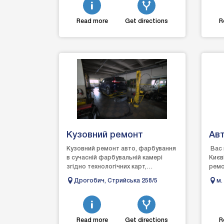
Read more
Get directions
R
Кузовний ремонт
Ав
Кузовний ремонт авто, фарбування
Вас 
в сучасній фарбувальній камері
Києв
згідно технологічних карт,
ремо
поліровка кузова, власний підбір
особ
Дрогобич, Стрийська 258/5
м.
фарб, рихтувально-зварю...
Наша
Read more
Get directions
R