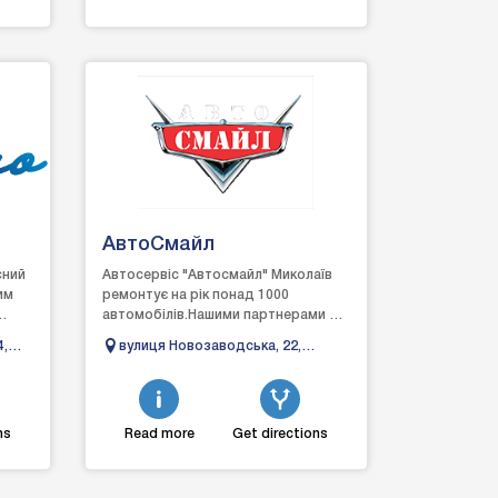
АвтоCмайл
сний
Автосервіс "Автосмайл" Миколаїв
им
ремонтує на рік понад 1000
автомобілів.Нашими партнерами є
нії є
багато автосалонів та дилерських
4,
вулиця Новозаводська, 22,
центрів Миколаєва.Ми за...
Миколаїв, Миколаївська область
ns
Read more
Get directions