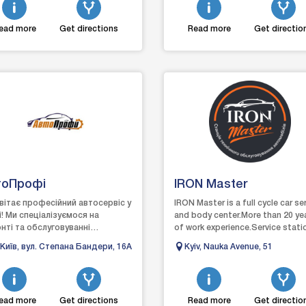
ead more
Get directions
Read more
Get directio
тоПрофі
IRON Master
вітає професійний автосервіс у
IRON Master is a full cycle car se
і! Ми спеціалізуємося на
and body center.More than 20 ye
нті та обслуговуванні
of work experience.Service stati
истих і службових автомобілів.
with affordable prices, professi
 Київ, вул. Степана Бандери, 16А
Kyiv, Nauka Avenue, 51
 компанія ор...
...
ead more
Get directions
Read more
Get directio