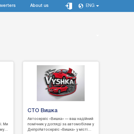
verters
About us
ENG
СТО Вишка
Автосервіс «Вишка» — ваш надійний
і. Ми
помічник у догляді за автомобілем у
ому
ДніпріАвтосервіс «Вишка» у місті