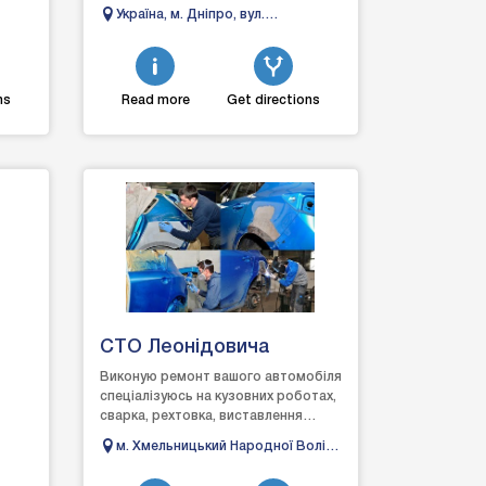
Дніпро спеціалізується на якісному
Україна, м. Дніпро, вул.
ремонті т...
Телевізійна 3
ns
Read more
Get directions
СТО Леонідовича
Виконую ремонт вашого автомобіля
спеціалізуюсь на кузовних роботах,
сварка, рехтовка, виставлення
п,
зазорів та інше. Досвід роботи
м. Хмельницький Народної Волі
більше 30 рок...
10