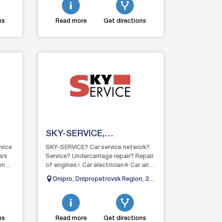
ns
Read more
Get directions
SKY-SERVICE,
Autoservice Dnipro
rvice
SKY-SERVICE? Car service network?
ars
Service? Undercarriage repair? Repair
on
of engines⚡ Car electrician❄ Car air
onal
conditioners
Dnipro, Dnipropetrovsk Region, 27
Chernyshevskogo Street
ns
Read more
Get directions