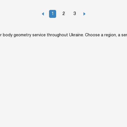
1
2
3
 body geometry service throughout Ukraine. Choose a region, a serv
owledge base
Converters
About us
Site map