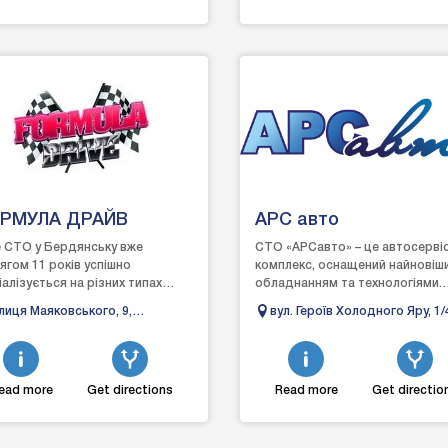
РМУЛА ДРАЙВ
АРС авто
 СТО у Бердянську вже
СТО «АРСавто» – це автосерві
ягом 11 років успішно
комплекс, оснащений найновіш
іалізується на різних типах
обладнанням та технологіями.
ностики і ремонту
Основними пріоритетами компа
лиця Маяковського, 9,
вул. Героїв Холодного Яру, 1/
мобілів. До переліку наших
високий рівень обслу...
рдянськ, Запорізька область
Черкаси, Черкаська область
...
ead more
Get directions
Read more
Get directio