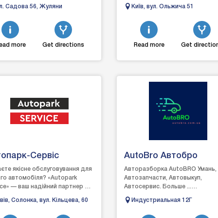
догляді, захисті та відновленні
л. Садова 56, Жуляни
Київ, вул. Ольжича 51
автомобілів. Вик...
ead more
Get directions
Read more
Get directio
топарк-Сервіс
AutoBro Автобро
єте якісне обслуговування для
Авторазборка AutoBRO Умань,
го автомобіля? «Autopark
Автозапчасти, Автовыкуп,
ice» — ваш надійний партнер на
Автосервис. Больше ...
зі, ми пропонуємо повний
Восстановление авто после дт
вів, Солонка, вул. Кільцева, 60
Индустриальная 12Г
р послуг, щоб в...
автосервис, автобро.