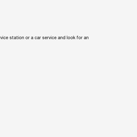
ice station or a car service and look for an
avtoad.com.ua@gmail.com