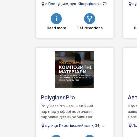
Пайка пластику. Поварка кузова.
с.Прилуцьке, вул. Ківерцівська 79
ву
Зварювання алюм...
Read more
Get directions
R
PolyglassPro
Ав
PolyGlassPro – ваш надійний
Шука
партнер у сфері постачання
вашо
сировини для виробництва
Serv
склопластику та виробів із
доро
вулиця Пирогівський шлях, 34,
Ль
епоксидної смоли. Ми пропонуємо
спект
Київ, 02000
високояк...