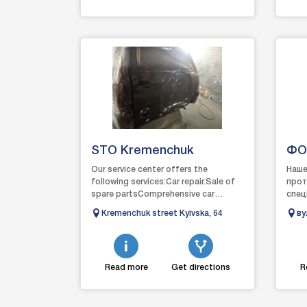
STO Kremenchuk
ФО
Our service center offers the
Наше
following services:Car repair.Sale of
прот
spare partsComprehensive car
спец
repairPreparation worksWelding
діаг
Kremenchuk street Kyivska, 64
ву
worksPlastic repair...
авто
Бе
послу
Read more
Get directions
R