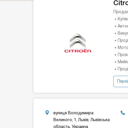
Citr
Продаж
Купі
Авто
Вику
Прод
Мото
Прок
Мийк
Прод
Перей
вулиця Володимира
Великого, 1, Львів, Львівська
область, Украина