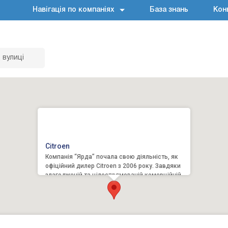
Навігація по компаніях
База знань
Кон
 вулиці
Citroen
Компанія “Ярда” почала свою діяльність, як
офіційний дилер Citroen з 2006 року. Завдяки
злагодженій та цілеспрямованій комерційній
роботі колективу...