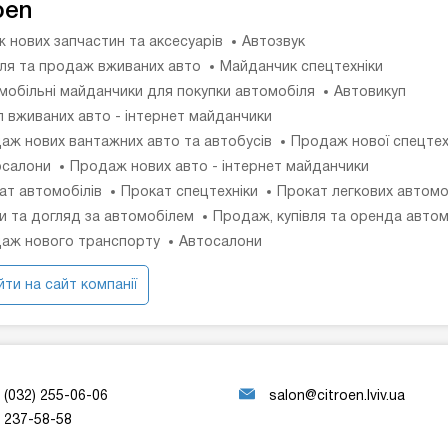
oen
 нових запчастин та аксесуарів
Автозвук
вля та продаж вживаних авто
Майданчик спецтехніки
мобільні майданчики для покупки автомобіля
Автовикуп
п вживаних авто - інтернет майданчики
аж нових вантажних авто та автобусів
Продаж нової спецтех
салони
Продаж нових авто - інтернет майданчики
ат автомобілів
Прокат спецтехніки
Прокат легкових автомо
и та догляд за автомобілем
Продаж, купівля та оренда автом
аж нового транспорту
Автосалони
ти на сайт компанії
(032) 255-06-06
salon@citroen.lviv.ua
237-58-58