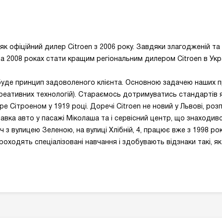
як офіційний дилер Citroen з 2006 року. Завдяки злагодженій та
а 2008 роках стати кращим регіональним дилером Citroen в Укра
 буде принцип задоволеного клієнта. Основною задачею наших п
креативних технологій). Стараємось дотримуватись стандартів 
е Сітроеном у 1919 році. Доречі Citroen не новий у Львові, роз
авка авто у пасажі Міколаша та і сервісний центр, що знаходивс
з вулицею Зеленою, на вулиці Хлібній, 4, працює вже з 1998 року
роходять спеціалізовані навчання і здобувають відзнаки такі, як