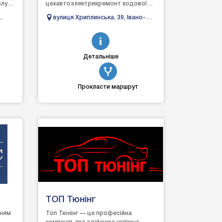
луги,
цехавтоэлектрикремонт ходової
частини
вулиця Хриплинська, 39, Івано-
автомобіляавтомийказамовлення
ка
Франківськ, Івано-Франківська
автозапчастин
область
Детальніше
Прокласти маршрут
ТОП Тюнінг
нням
Топ Тюнінг — це професійна