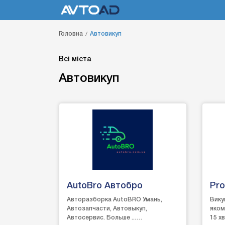
Головна
Автовикуп
Всі міста
Автовикуп
AutoBro Автобро
Pro
Авторазборка AutoBRO Умань,
Вику
Автозапчасти, Автовыкуп,
якому
Автосервис. Больше ...
15 хв