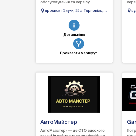
обслуговування та сервісу
серв
автомобілів!Наші фахівці виконують
і мо
проспект Злуки, 29а, Тернопіль,
ву
такі послуги, як поліруванн...
та ус
Тернопільська область
Фр
об
Детальніше
Прокласти маршрут
АвтоМайстер
Gar
АвтоМайстер» — це СТО високого
Потр