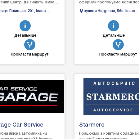
існий центр, де знають, вміють
сфері.Ми пропонуємо якісні пос
жуть швидко та якісно виявити
спрямовані на продаж,
лиця Галицька, 201, Івано-
вулиця Надрічна, 56в, Івано-
унути р...
обслуговування та ...
анківськ, Івано-Франківська
Франківськ, Івано-Франківсь
ласть
область
Детальніше
Детальніше
Прокласти маршрут
Прокласти маршрут
age Car Service
Starmerc
ібна якісна автомийка чи
Працюємо з новітнім обладна