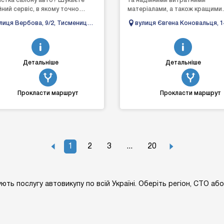
истка салону авто? Шукаєте
та надійними витратними
йний сервіс, в якому точно
матеріалами, а також кращими
іагностують авто та якісно
запчастинами, аби гарантувати
лиця Вербова, 9/2, Тисмениця,
вулиця Євгена Коновальця, 1
 відремонтують? «Gara...
досягнення відмінного результа
ано-Франківська область
Івано-Франківськ, Івано-
Франківська область
Детальніше
Детальніше
Прокласти маршрут
Прокласти маршрут
1
2
3
...
20
ують послугу автовикупу по всій Україні. Оберіть регіон, СТО аб