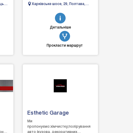
сучасного автосервісу і дозволяє
ець-
Харківське шосе, 29, Полтава,
тулки
оперативно і з&n...
Полтавська область
Детальніше
Прокласти маршрут
Esthetic Garage
Ми
пропонуємо:хімчистку;полірування
она
авто (кузова, декоративних