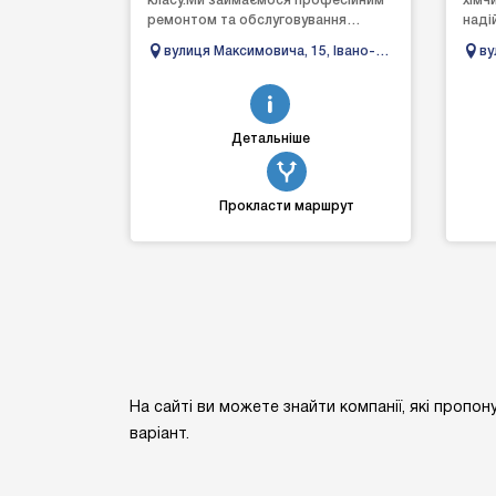
класу.Ми займаємося професійним
хімч
ремонтом та обслуговування
наді
автомобілів. Наші майстри —
прод
вулиця Максимовича, 15, Івано-
ву
досвідчені спеціалісти у свої...
його
Франківськ, Івано-Франківська
Ів
область
Детальніше
Прокласти маршрут
На сайті ви можете знайти компанії, які пропон
варіант.