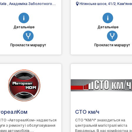
ходової
Київ , Академіка Заболотного
Нігинське шосе, 41/2, Кам'ян
частини;заміна:сайлентблоку;в
4/2
Подільський, Хмельницька
стабілізатора;стійки амортиз...
область
Детальніше
Детальніше
Прокласти маршрут
Прокласти маршрут
тореалКом
СТО км/ч
ТО «АвтореалКом» надаються
СТО "КМ/Ч" знаходиться на
уги з ремонту і обслуговування
центральній магістралі міста
ових автомобілів,
Бердянськ. В нас комфортна з