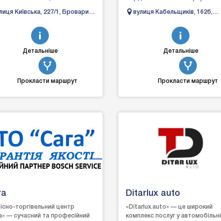
шляховиків, мікроавтобусів
очікування, кава, телевізор. Є 
лиця Київська, 227/1, Бровари,
вулиця Кабельщиків, 162б,
ських і європейсь...
запасних частин, а тако...
ївська область
Бердянськ, Запорізька обла
Детальніше
Детальніше
Прокласти маршрут
Прокласти маршрут
га
Ditarlux auto
існо-торгівельний центр
«Ditarlux.auto» — це широкий
а» — сучасний та професійний
комплекс послуг у автомобільн