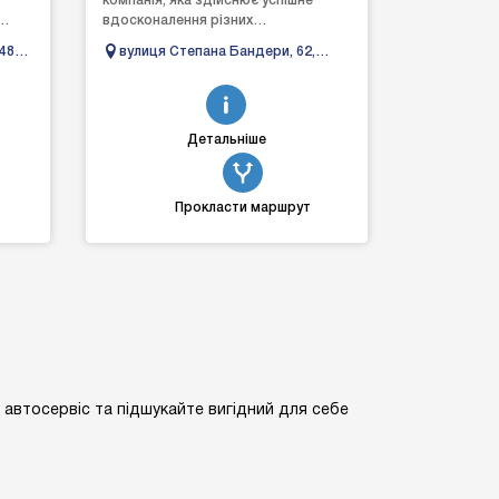
компанія, яка здійснює успішне
вдосконалення різних
автомобілів, щоб задовольнити
48б,
вулиця Степана Бандери, 62,
ту...
навіть вибагливих клієнтів. ...
Івано-Франківськ, Івано-
Франківська область
Детальніше
Прокласти маршрут
о автосервіс та підшукайте вигідний для себе