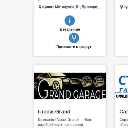
Для цього були побудовані авто...
поза
вулиця Металургів, 51, Бровари,
ву
япон
Київська область
Ки
Детальніше
Прокласти маршрут
Гараж Grand
Са
Компанія «Гараж Grand» — Ваш
Серв
надійний партнер в сфері
«Саг