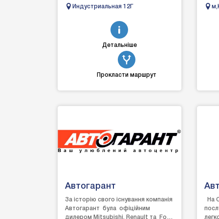
Восстановление авто после дтп,
вас
Индустриальная 12Г
м,
автосервис, автобро.
12
Детальніше
Прокласти маршрут
Автогарант
Ав
За історію свого існування компанія
На С
Автогарант була офіційним
посл
дилером Мitsubishi. Renault та Ford.
легк