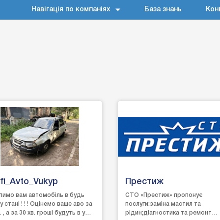
Навігація по компаніях
База знань
Кон
fi_Avto_Vukyp
Престиж
пимо вам автомобіль в будь
СТО «Престиж» пропонує
 стані ! ! ! Оцінемо ваше аво за
послуги:заміна мастил та
. , а за 30 хв. гроші будуть в у
рідин;діагностика та ремонт