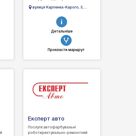
склад
елементів салону);детейлінг
вулиця Карпенка-Карого, 3,
мийку;детейлінг двигуна;детейлінг
сть
Луцьк, Волинська область
очистку салону;захист...
Детальніше
Прокласти маршрут
Експерт авто
Послуги:автофарбувальні
ій
роботирихтувально-ремонтний